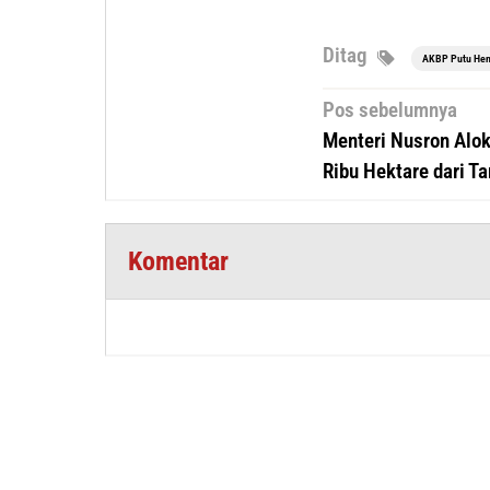
Ditag
AKBP Putu Hen
Navigasi
Pos sebelumnya
pos
Menteri Nusron Alo
Ribu Hektare dari Ta
Komentar