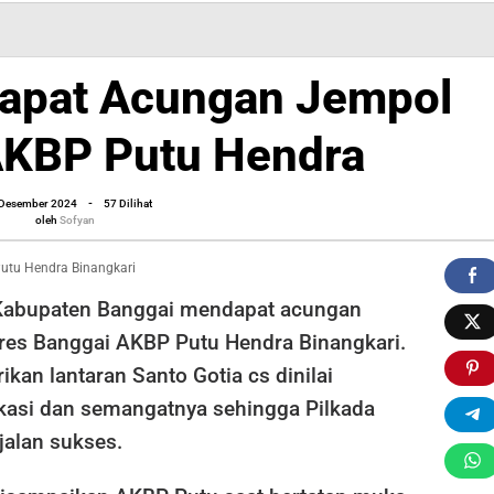
apat Acungan Jempol
AKBP Putu Hendra
oleh
 Desember 2024
-
57 Dilihat
Sofyan
oleh
Sofyan
utu Hendra Binangkari
abupaten Banggai mendapat acungan
lres Banggai AKBP Putu Hendra Binangkari.
rikan lantaran Santo Gotia cs dinilai
asi dan semangatnya sehingga Pilkada
jalan sukses.