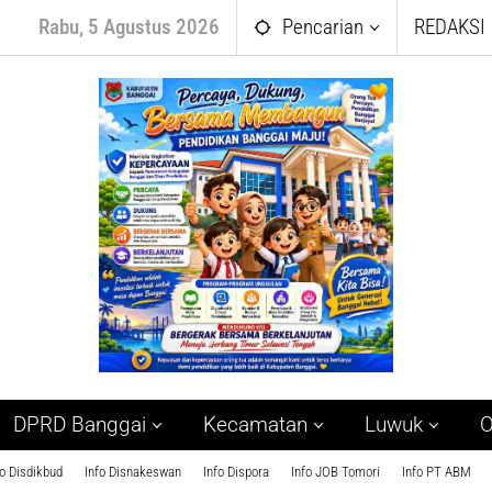
Rabu, 5 Agustus 2026
Pencarian
REDAKSI
DPRD Banggai
Kecamatan
Luwuk
O
fo Disdikbud
Info Disnakeswan
Info Dispora
Info JOB Tomori
Info PT ABM