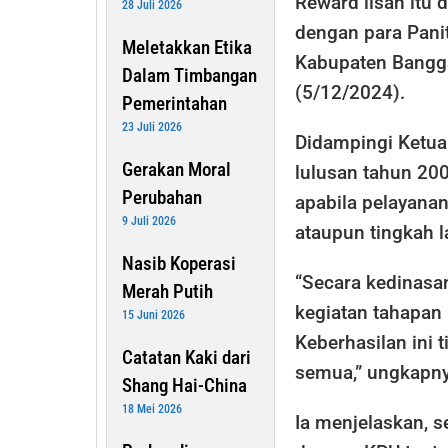
Reward lisan itu
28 Juli 2026
dengan para Pani
Meletakkan Etika
Kabupaten Banggai
Dalam Timbangan
(5/12/2024).
Pemerintahan
23 Juli 2026
Didampingi Ketua
Gerakan Moral
lulusan tahun 2
Perubahan
apabila pelayana
9 Juli 2026
ataupun tingkah l
Nasib Koperasi
“Secara kedinasa
Merah Putih
kegiatan tahapan
15 Juni 2026
Keberhasilan ini t
Catatan Kaki dari
semua,” ungkapny
Shang Hai-China
18 Mei 2026
Ia menjelaskan, s