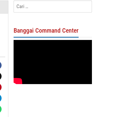
Cari
untuk:
Banggai Command Center