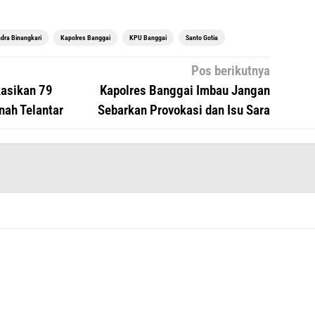
dra Binangkari
Kapolres Banggai
KPU Banggai
Santo Gotia
Pos berikutnya
kasikan 79
Kapolres Banggai Imbau Jangan
nah Telantar
Sebarkan Provokasi dan Isu Sara