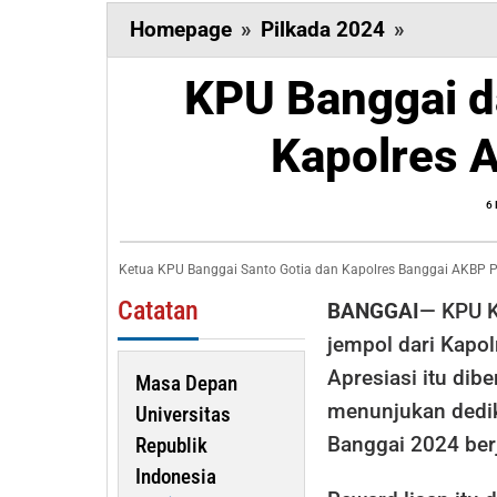
KPU
Homepage
»
Pilkada 2024
»
Banggai
KPU Banggai d
dapat
Acungan
Kapolres 
Jempol
Kapolres
6
AKBP
Putu
Ketua KPU Banggai Santo Gotia dan Kapolres Banggai AKBP P
Hendra
Catatan
BANGGAI
— KPU K
jempol dari Kapo
Apresiasi itu dibe
Masa Depan
menunjukan dedik
Universitas
Banggai 2024 ber
Republik
Indonesia