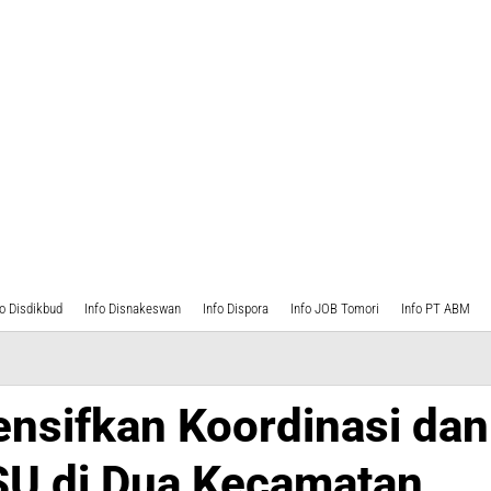
fo Disdikbud
Info Disnakeswan
Info Dispora
Info JOB Tomori
Info PT ABM
ensifkan Koordinasi dan
PSU di Dua Kecamatan