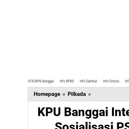
ATR/BPN Banggai
Info BPBD
Info Damkar
Info Dinsos
In
KPU
Homepage
»
Pilkada
»
Banggai
KPU Banggai Int
Intensifkan
Koordinasi
Sosialisasi 
dan