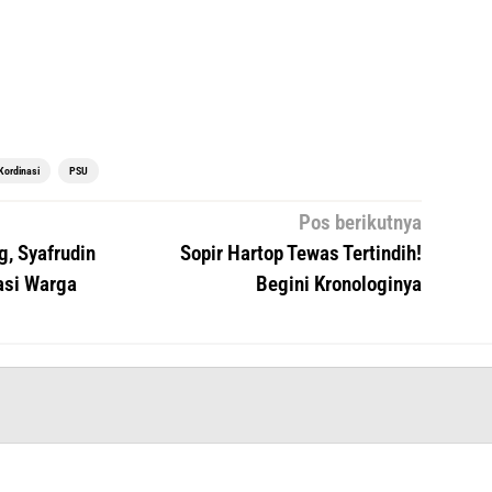
Kordinasi
PSU
Pos berikutnya
, Syafrudin
Sopir Hartop Tewas Tertindih!
asi Warga
Begini Kronologinya