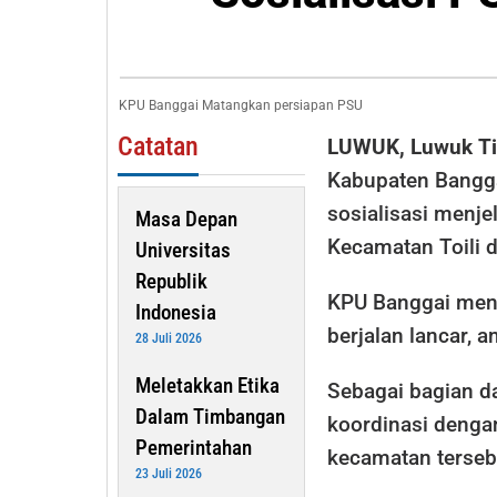
Sosialisasi
PSU
di
KPU Banggai Matangkan persiapan PSU
Dua
Kecamatan
Catatan
LUWUK, Luwuk T
Kabupaten Bangga
sosialisasi menj
Masa Depan
Kecamatan Toili 
Universitas
Republik
KPU Banggai men
Indonesia
berjalan lancar, 
28 Juli 2026
Meletakkan Etika
Sebagai bagian d
Dalam Timbangan
koordinasi denga
Pemerintahan
kecamatan terseb
23 Juli 2026