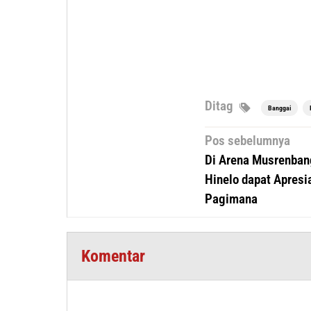
Ditag
Banggai
Navigasi
Pos sebelumnya
pos
Di Arena Musrenbang
Hinelo dapat Apresi
Pagimana
Komentar