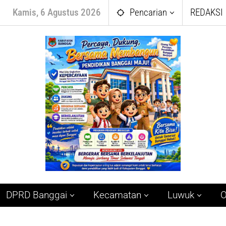
Kamis, 6 Agustus 2026
Pencarian
REDAKSI
DPRD Banggai
Kecamatan
Luwuk
O