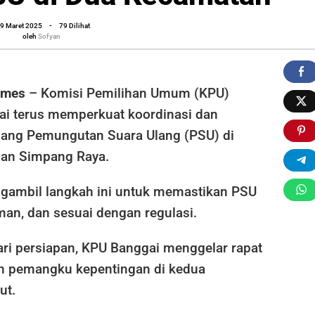
oleh
9 Maret 2025
-
79 Dilihat
Sofyan
oleh
Sofyan
imes
– Komisi Pemilihan Umum (KPU)
i terus memperkuat koordinasi dan
elang Pemungutan Suara Ulang (PSU) di
dan Simpang Raya.
gambil langkah ini untuk memastikan PSU
aman, dan sesuai dengan regulasi.
ari persiapan, KPU Banggai menggelar rapat
n pemangku kepentingan di kedua
ut.