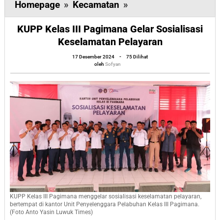
KUPP
Homepage
»
Kecamatan
»
Kelas
KUPP Kelas III Pagimana Gelar Sosialisasi
III
Keselamatan Pelayaran
Pagimana
oleh
Gelar
17 Desember 2024
-
75 Dilihat
Sofyan
oleh
Sofyan
Sosialisasi
Keselamatan
Pelayaran
KUPP Kelas III Pagimana menggelar sosialisasi keselamatan pelayaran,
bertempat di kantor Unit Penyelenggara Pelabuhan Kelas III Pagimana.
(Foto Anto Yasin Luwuk Times)