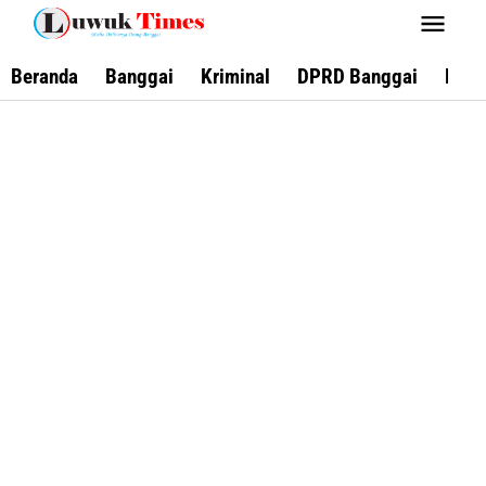
Lewati
ke
konten
Beranda
Banggai
Kriminal
DPRD Banggai
Keca