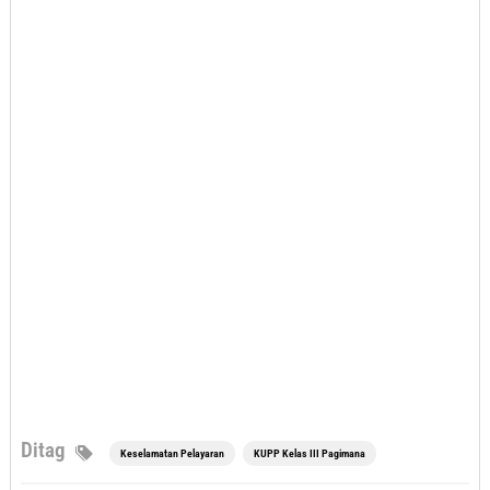
Ditag
Keselamatan Pelayaran
KUPP Kelas III Pagimana