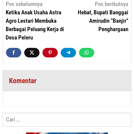
Navigasi
Pos sebelumnya
Pos berikutnya
pos
Ketika Anak Usaha Astra
Hebat, Bupati Banggai
Agro Lestari Membuka
Amirudin “Banjir”
Berbagai Peluang Kerja di
Penghargaan
Desa Peleru
Komentar
Cari
untuk: