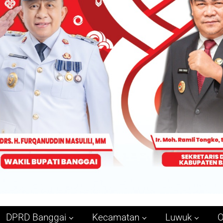
DPRD Banggai
Kecamatan
Luwuk
O