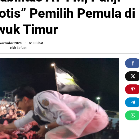
tis” Pemilih Pemula di
a
wuk Timur
”
oleh
 November 2024
-
51 Dilihat
Sofyan
oleh
Sofyan