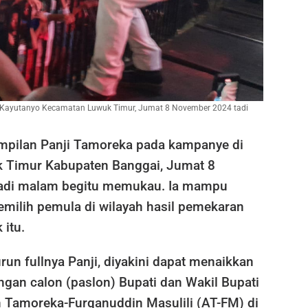
 Kayutanyo Kecamatan Luwuk Timur, Jumat 8 November 2024 tadi
pilan Panji Tamoreka pada kampanye di
 Timur Kabupaten Banggai, Jumat 8
adi malam begitu memukau. Ia mampu
emilih pemula di wilayah hasil pemekaran
itu.
un fullnya Panji, diyakini dapat menaikkan
angan calon (paslon) Bupati dan Wakil Bupati
 Tamoreka-Furqanuddin Masulili (AT-FM) di