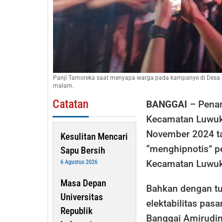
Panji Tamoreka saat menyapa warga pada kampanye di Desa
malam.
Catatan
BANGGAI
– Penam
Kecamatan Luwuk
November 2024 t
Kesulitan Mencari
“menghipnotis” p
Sapu Bersih
Kecamatan Luwuk 
6 Agustus 2026
Masa Depan
Bahkan dengan tur
Universitas
elektabilitas pas
Republik
Banggai Amirudin