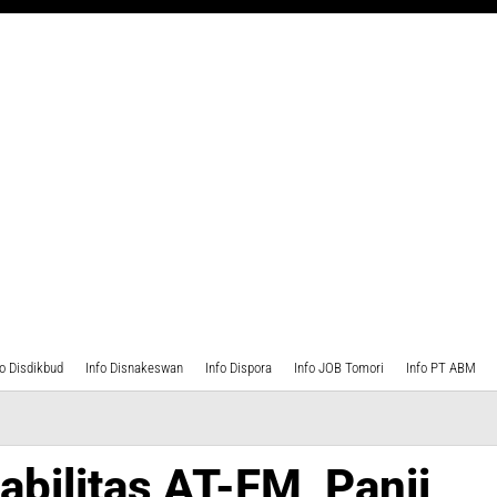
fo Disdikbud
Info Disnakeswan
Info Dispora
Info JOB Tomori
Info PT ABM
tas
abilitas AT-FM, Panji