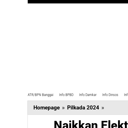
ATR/BPN Banggai
Info BPBD
Info Damkar
Info Dinsos
In
Naikkan
Homepage
»
Pilkada 2024
»
Elektabili
Naikkan Elekt
AT-