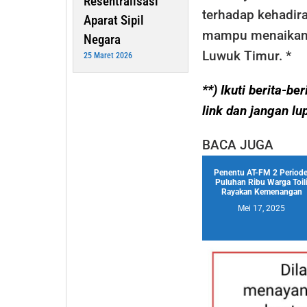
Resentralisasi
terhadap kehadira
Aparat Sipil
mampu menaikan e
Negara
Luwuk Timur. *
25 Maret 2026
**) Ikuti berita-b
link dan jangan lu
BACA JUGA
Penentu AT-FM 2 Periode
Puluhan Ribu Warga Toil
Rayakan Kemenangan
Mei 17, 2025