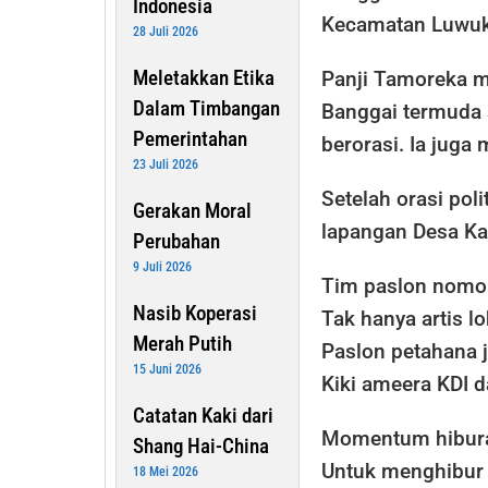
Indonesia
Kecamatan Luwuk
28 Juli 2026
Meletakkan Etika
Panji Tamoreka m
Dalam Timbangan
Banggai termuda a
Pemerintahan
berorasi. Ia juga
23 Juli 2026
Setelah orasi pol
Gerakan Moral
lapangan Desa Ka
Perubahan
9 Juli 2026
Tim paslon nomor 
Nasib Koperasi
Tak hanya artis l
Merah Putih
Paslon petahana j
15 Juni 2026
Kiki ameera KDI d
Catatan Kaki dari
Momentum hiburan 
Shang Hai-China
Untuk menghibur 
18 Mei 2026