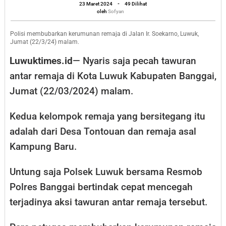
oleh
Luwuk
23 Maret 2024
-
49 Dilihat
Sofyan
oleh
Sofyan
Versus
Kampung
Polisi membubarkan kerumunan remaja di Jalan Ir. Soekarno, Luwuk,
Jumat (22/3/24) malam.
Baru
Luwuktimes.id
— Nyaris saja pecah tawuran
antar remaja di Kota Luwuk Kabupaten Banggai,
Jumat (22/03/2024) malam.
Kedua kelompok remaja yang bersitegang itu
adalah dari Desa Tontouan dan remaja asal
Kampung Baru.
Untung saja Polsek Luwuk bersama Resmob
Polres Banggai bertindak cepat mencegah
terjadinya aksi tawuran antar remaja tersebut.