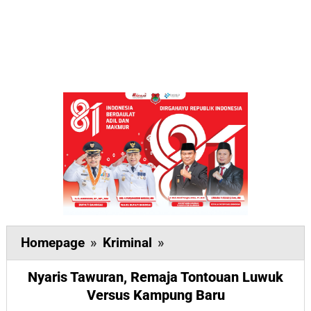
Nyaris
Homepage
»
Kriminal
»
Tawuran,
Nyaris Tawuran, Remaja Tontouan Luwuk
Remaja
Versus Kampung Baru
Tontouan