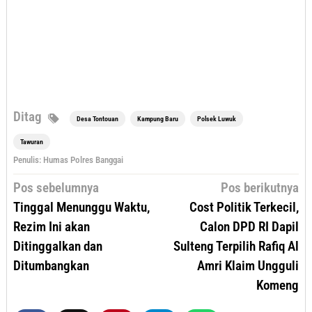
Ditag
Desa Tontouan
Kampung Baru
Polsek Luwuk
Tawuran
Penulis: Humas Polres Banggai
Navigasi
Pos sebelumnya
Pos berikutnya
pos
Tinggal Menunggu Waktu,
Cost Politik Terkecil,
Rezim Ini akan
Calon DPD RI Dapil
Ditinggalkan dan
Sulteng Terpilih Rafiq Al
Ditumbangkan
Amri Klaim Ungguli
Komeng