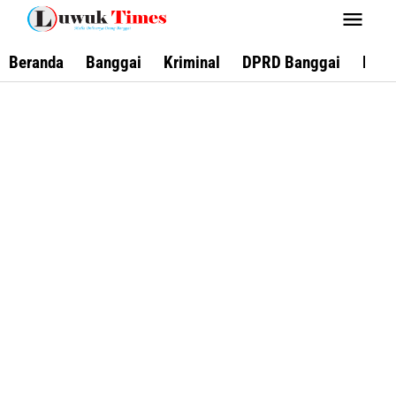
Lewati
ke
konten
Beranda
Banggai
Kriminal
DPRD Banggai
Keca