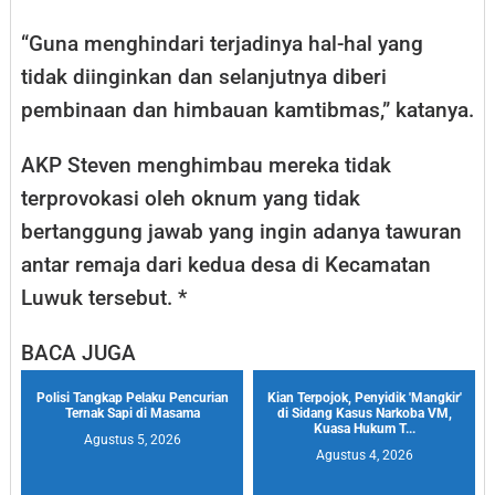
“Guna menghindari terjadinya hal-hal yang
tidak diinginkan dan selanjutnya diberi
pembinaan dan himbauan kamtibmas,” katanya.
AKP Steven menghimbau mereka tidak
terprovokasi oleh oknum yang tidak
bertanggung jawab yang ingin adanya tawuran
antar remaja dari kedua desa di Kecamatan
Luwuk tersebut. *
BACA JUGA
Polisi Tangkap Pelaku Pencurian
Kian Terpojok, Penyidik 'Mangkir'
Ternak Sapi di Masama
di Sidang Kasus Narkoba VM,
Kuasa Hukum T...
Agustus 5, 2026
Agustus 4, 2026