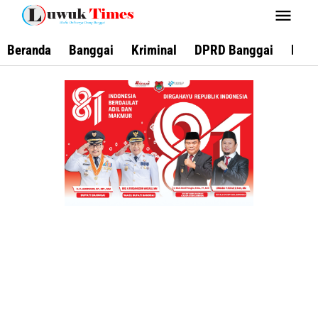
Lewati
ke
konten
Beranda
Banggai
Kriminal
DPRD Banggai
Keca