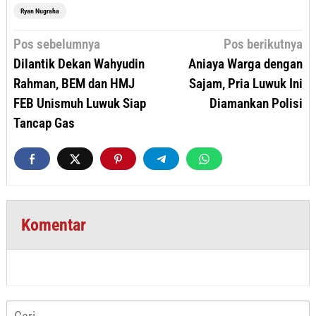
Ryan Nugraha
Navigasi
Pos sebelumnya
Pos berikutnya
pos
Dilantik Dekan Wahyudin
Aniaya Warga dengan
Rahman, BEM dan HMJ
Sajam, Pria Luwuk Ini
FEB Unismuh Luwuk Siap
Diamankan Polisi
Tancap Gas
Komentar
Cari