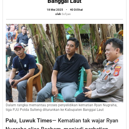
Banggai Laut
Nugraha,
oleh
18 Mei 2025
-
40 Dilihat
Tiga
Sofyan
oleh
Sofyan
PJU
Polda
Sulteng
Turun
ke
Banggai
Laut
Dalam rangka memantau proses penyelidikan kematian Ryan Nugraha,
tiga PJU Polda Sulteng diturunkan ke Kabupaten Banggai Laut
Palu, Luwuk Times
— Kematian tak wajar Ryan