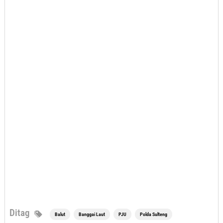
Ditag
Balut
Banggai Laut
PJU
Polda Sulteng