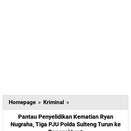
Pantau
Homepage
»
Kriminal
»
Penyelidikan
Pantau Penyelidikan Kematian Ryan
Kematian
Nugraha, Tiga PJU Polda Sulteng Turun ke
Ryan