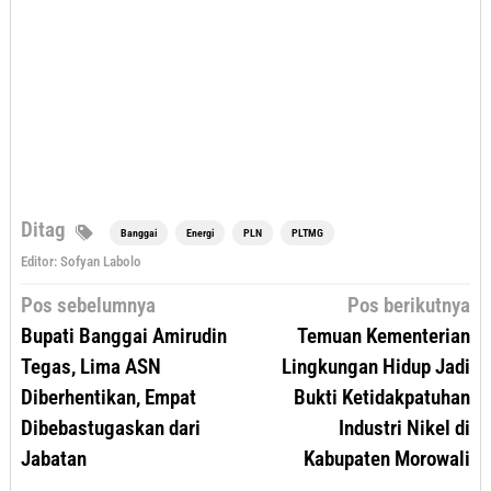
Ditag
Banggai
Energi
PLN
PLTMG
Editor: Sofyan Labolo
Navigasi
Pos sebelumnya
Pos berikutnya
pos
Bupati Banggai Amirudin
Temuan Kementerian
Tegas, Lima ASN
Lingkungan Hidup Jadi
Diberhentikan, Empat
Bukti Ketidakpatuhan
Dibebastugaskan dari
Industri Nikel di
Jabatan
Kabupaten Morowali