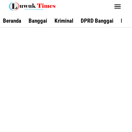
Lewati
ke
konten
Beranda
Banggai
Kriminal
DPRD Banggai
Keca