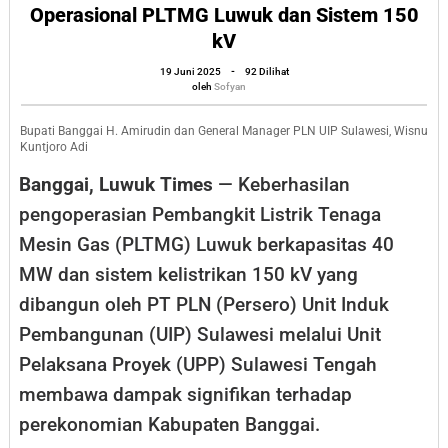
Operasional
Operasional PLTMG Luwuk dan Sistem 150
kV
PLTMG
Luwuk
oleh
19 Juni 2025
-
92 Dilihat
Sofyan
oleh
Sofyan
dan
Sistem
Bupati Banggai H. Amirudin dan General Manager PLN UIP Sulawesi, Wisnu
Kuntjoro Adi
150
kV
Banggai, Luwuk Times
— Keberhasilan
pengoperasian Pembangkit Listrik Tenaga
Mesin Gas (PLTMG) Luwuk berkapasitas 40
MW dan sistem kelistrikan 150 kV yang
dibangun oleh PT PLN (Persero) Unit Induk
Pembangunan (UIP) Sulawesi melalui Unit
Pelaksana Proyek (UPP) Sulawesi Tengah
membawa dampak signifikan terhadap
perekonomian Kabupaten Banggai.