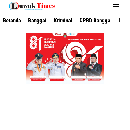
Lewati
ke
konten
Beranda
Banggai
Kriminal
DPRD Banggai
Keca