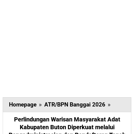
Perlind
Homepage
»
ATR/BPN Banggai 2026
»
Warisan
Perlindungan Warisan Masyarakat Adat
Masyara
Kabupaten Buton Diperkuat melalui
Adat