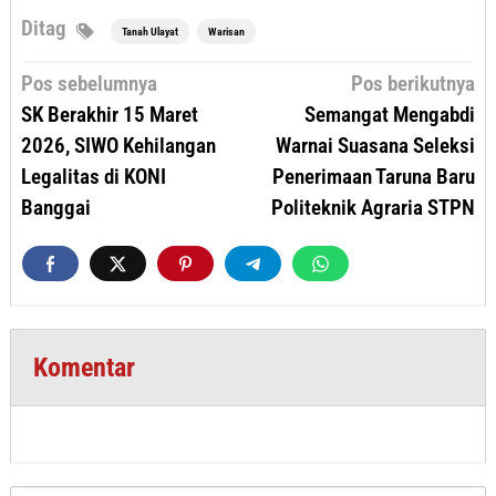
Ditag
Tanah Ulayat
Warisan
Navigasi
Pos sebelumnya
Pos berikutnya
pos
SK Berakhir 15 Maret
Semangat Mengabdi
2026, SIWO Kehilangan
Warnai Suasana Seleksi
Legalitas di KONI
Penerimaan Taruna Baru
Banggai
Politeknik Agraria STPN
Komentar