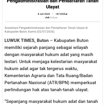
Pengadministrasian dan Pendaftaran Tanah
Kabupat
Ulayat
Buton
oleh
8 Juli 2026
-
187 Dilihat
Diperkua
Sofyan
oleh
Sofyan
melalui
Sosialisasi Pengadministrasian dan Pendaftaran Tanah Ulayat di
Pengadmi
Kabupaten Buton, Kamis (02/07/2026).
dan
LUWUK TIMES, Buton
– Kabupaten Buton
Pendaft
memiliki sejarah panjang sebagai wilayah
Tanah
dengan masyarakat hukum adat yang masih
Ulayat
lestari. Untuk menjaga kelestarian masyarakat
hukum adat agar tak tergerus waktu,
Kementerian Agraria dan Tata Ruang/Badan
Pertanahan Nasional (ATR/BPN) memperkuat
perlindungan hak atas tanah-tanah ulayat.
“Sepanjang masyarakat hukum adat dan tanah