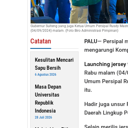
Gubernur Sulteng yang juga Ketua Umum Persipal Rusdy Mastur
(04/09/2024) malam. (Foto Biro Administrasi Pimpinan)
Catatan
PALU
— Persipal 
mengarungi Kompe
Kesulitan Mencari
Launching jersey
Sapu Bersih
Rabu malam (04/0
6 Agustus 2026
Umum Persipal Ru
Masa Depan
itu.
Universitas
Republik
Hadir juga unsur
Indonesia
Daerah Lingkup P
28 Juli 2026
Selain merilis je