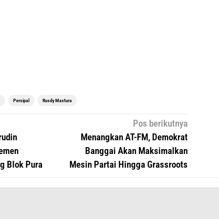
Persipal
Rusdy Mastura
Pos berikutnya
rudin
Menangkan AT-FM, Demokrat
Semen
Banggai Akan Maksimalkan
g Blok Pura
Mesin Partai Hingga Grassroots