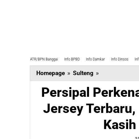
ATR/BPN Banggai
Info BPBD
Info Damkar
Info Dinsos
In
Persipal
Homepage
»
Sulteng
»
Perkenalkan
Persipal Perken
Pemain
Anyar
Jersey Terbaru,
dan
Jersey
Kasih
Terbaru,
Rusdy
5 