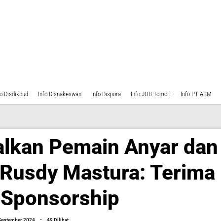
fo Disdikbud
Info Disnakeswan
Info Dispora
Info JOB Tomori
Info PT ABM
alkan Pemain Anyar dan
 Rusdy Mastura: Terima
 Sponsorship
oleh
September 2024
-
49 Dilihat