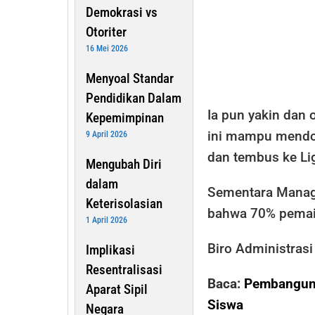
Demokrasi vs
Otoriter
16 Mei 2026
Menyoal Standar
Pendidikan Dalam
Ia pun yakin dan 
Kepemimpinan
ini mampu mendong
9 April 2026
dan tembus ke Li
Mengubah Diri
dalam
Sementara Manag
Keterisolasian
bahwa 70% pemain
1 April 2026
Biro Administras
Implikasi
Resentralisasi
Baca:
Pembanguna
Aparat Sipil
Siswa
Negara