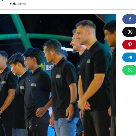
Sofyan
oleh
Sofyan