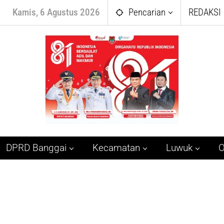
Kamis, 6 Agustus 2026
Pencarian
REDAKSI
DPRD Banggai
Kecamatan
Luwuk
O