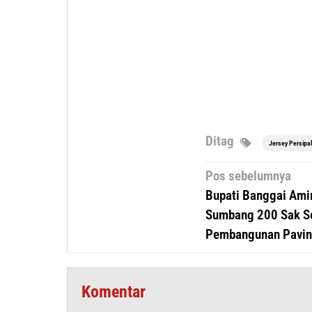
Ditag
Jersey Persipal
Navigasi
Pos sebelumnya
pos
Bupati Banggai Ami
Sumbang 200 Sak 
Pembangunan Pavin
Komentar