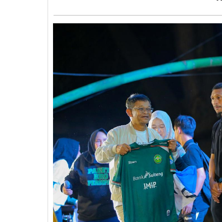
Mastura:
Terima
Kasih
Sponsorship