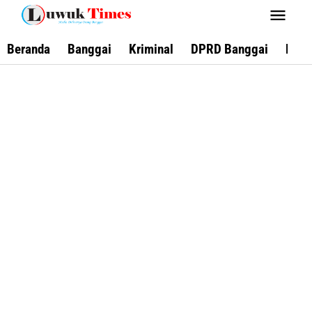
Lewati
ke
konten
Beranda
Banggai
Kriminal
DPRD Banggai
Keca