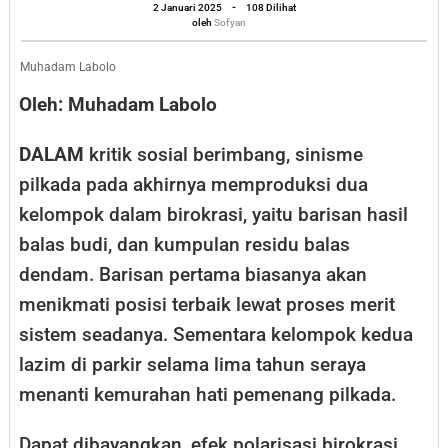
oleh
Basis
2 Januari 2025
-
108 Dilihat
Sofyan
oleh
Sofyan
Pemerintahan
Muhadam Labolo
Oleh: Muhadam Labolo
DALAM
kritik sosial berimbang, sinisme
pilkada pada akhirnya memproduksi dua
kelompok dalam birokrasi, yaitu barisan hasil
balas budi, dan kumpulan residu balas
dendam. Barisan pertama biasanya akan
menikmati posisi terbaik lewat proses merit
sistem seadanya. Sementara kelompok kedua
lazim di parkir selama lima tahun seraya
menanti kemurahan hati pemenang pilkada.
Dapat dibayangkan, efek polarisasi birokrasi