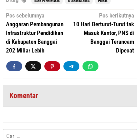
Basis Pemerintahan
Muhadam Labolo
Pilkada
Navigasi
Pos sebelumnya
Pos berikutnya
pos
Anggaran Pembangunan
10 Hari Berturut-Turut tak
Infrastruktur Pendidikan
Masuk Kantor, PNS di
di Kabupaten Banggai
Banggai Terancam
202 Miliar Lebih
Dipecat
Komentar
Cari