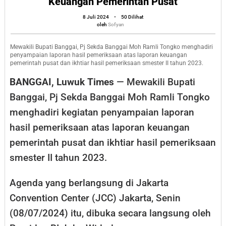
Keuangan Pemerintah Pusat
Penyampaian
oleh
8 Juli 2024
-
50 Dilihat
Laporan
Sofyan
oleh
Sofyan
Hasil
Pemeriksaan
Mewakili Bupati Banggai, Pj Sekda Banggai Moh Ramli Tongko menghadiri
penyampaian laporan hasil pemeriksaan atas laporan keuangan
atas
pemerintah pusat dan ikhtiar hasil pemeriksaan smester II tahun 2023.
Laporan
BANGGAI, Luwuk Times
— Mewakili Bupati
Keuangan
Banggai, Pj Sekda Banggai Moh Ramli Tongko
Pemerintah
menghadiri kegiatan penyampaian laporan
Pusat
hasil pemeriksaan atas laporan keuangan
pemerintah pusat dan ikhtiar hasil pemeriksaan
smester II tahun 2023.
Agenda yang berlangsung di Jakarta
Convention Center (JCC) Jakarta, Senin
(08/07/2024) itu, dibuka secara langsung oleh