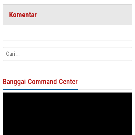
Komentar
Cari
untuk:
Banggai Command Center