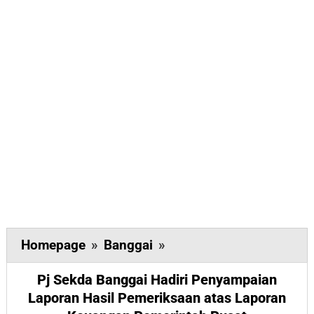
Pj
Homepage
»
Banggai
»
Sekda
Pj Sekda Banggai Hadiri Penyampaian
Banggai
Laporan Hasil Pemeriksaan atas Laporan
Hadiri