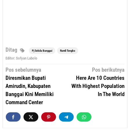
Ditag
Pj Sekda Banggai
Ramli Tongko
Editor: Sofyan Labolo
Navigasi
Pos sebelumnya
Pos berikutnya
pos
Diresmikan Bupati
Here Are 10 Countries
Amirudin, Kabupaten
With Highest Population
Banggai Kini Memiliki
In The World
Command Center