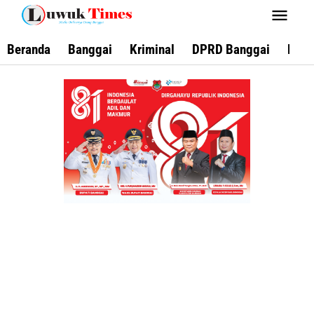
Lewati
ke
konten
Beranda
Banggai
Kriminal
DPRD Banggai
Keca