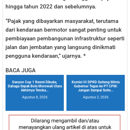
hingga tahun 2022 dan sebelumnya.
“Pajak yang dibayarkan masyarakat, terutama
dari kendaraan bermotor sangat penting untuk
pembiayaan pembangunan infrastruktur seperti
jalan dan jembatan yang langsung dinikmati
pengguna kendaraan,” ujarnya. *
BACA JUGA
Danyon Cup 1 Resmi Dibuka,
Komisi III DPRD Sulteng Minta
Dahaga Sepak Bola Morowali Utara
Gubernur Tegas ke PT CPM:
Akhirnya Teroba...
Jangan Sampai Sulte...
Agustus 8, 2026
Agustus 2, 2026