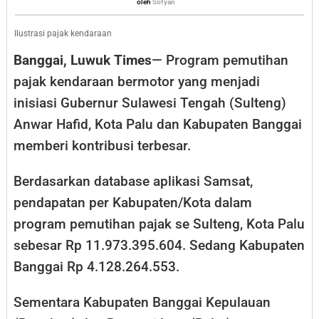
Sofyan
oleh
Sofyan
Palu
dan
Ilustrasi pajak kendaraan
Banggai
Banggai, Luwuk Times
— Program pemutihan
Kontribusi
pajak kendaraan bermotor yang menjadi
Terbesar
inisiasi Gubernur Sulawesi Tengah (Sulteng)
Anwar Hafid, Kota Palu dan Kabupaten Banggai
memberi kontribusi terbesar.
Berdasarkan database aplikasi Samsat,
pendapatan per Kabupaten/Kota dalam
program pemutihan pajak se Sulteng, Kota Palu
sebesar Rp 11.973.395.604. Sedang Kabupaten
Banggai Rp 4.128.264.553.
Sementara Kabupaten Banggai Kepulauan