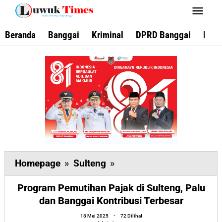
Lewati
ke
konten
Beranda
Banggai
Kriminal
DPRD Banggai
Keca
Program
Homepage
»
Sulteng
»
Pemutihan
Program Pemutihan Pajak di Sulteng, Palu
Pajak
dan Banggai Kontribusi Terbesar
di
oleh
Sulteng,
18 Mei 2025
-
72 Dilihat