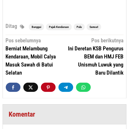
Ditag
Banggai
Pajak Kendaraan
Palu
Samsat
Navigasi
Pos sebelumnya
Pos berikutnya
pos
Berniat Melambung
Ini Deretan KSB Pengurus
Kendaraan, Mobil Calya
BEM dan HMJ FEB
Masuk Sawah di Batui
Unismuh Luwuk yang
Selatan
Baru Dilantik
Komentar