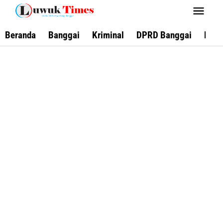
Lewati
ke
konten
Beranda
Banggai
Kriminal
DPRD Banggai
Keca