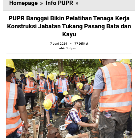
PUPR
Homepage
»
Info PUPR
»
Banggai
PUPR Banggai Bikin Pelatihan Tenaga Kerja
Bikin
Konstruksi Jabatan Tukang Pasang Bata dan
Pelatihan
Kayu
Tenaga
oleh
7 Juni 2024
-
77 Dilihat
Kerja
Sofyan
oleh
Sofyan
Konstruksi
Jabatan
Tukang
Pasang
Bata
dan
Kayu