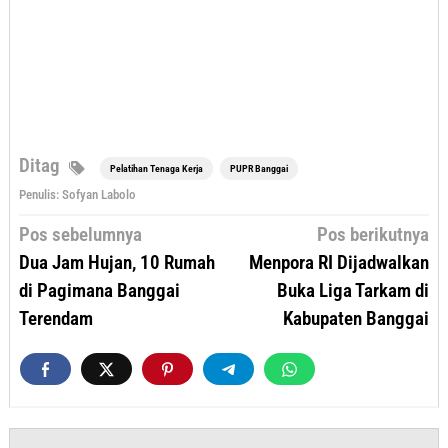
Ditag
Pelatihan Tenaga Kerja
PUPR Banggai
Penulis: Sofyan Labolo
Navigasi
Pos sebelumnya
Pos berikutnya
pos
Dua Jam Hujan, 10 Rumah
Menpora RI Dijadwalkan
di Pagimana Banggai
Buka Liga Tarkam di
Terendam
Kabupaten Banggai