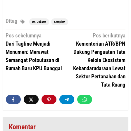
Ditag
DKI Jakarta
Sertipikat
Navigasi
Pos sebelumnya
Pos berikutnya
pos
Dari Tagline Menjadi
Kementerian ATR/BPN
Monumen: Merawat
Dukung Penguatan Tata
Semangat Potoutusan di
Kelola Ekosistem
Rumah Baru KPU Banggai
Kebandarudaraan Lewat
Sektor Pertanahan dan
Tata Ruang
Komentar