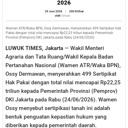
2026
Kemente
oleh
29 Juni 2026
-
200 Dilihat
ATR/BP
Sofyan
oleh
Sofyan
Amanka
Wamen ATR/Waka BPN, Ossy Dermawan, menyerahkan 499 Sertipikat Hak
Rp124
Pakai dengan total nilai mencapai Rp22,25 triliun kepada Pemerintah
Triliun
Provinsi (Pemprov) DKI Jakarta pada Rabu (24/06/2026).
Aset
LUWUK TIMES, Jakarta
— Wakil Menteri
Pempro
Agraria dan Tata Ruang/Wakil Kepala Badan
DKI
Pertanahan Nasional (Wamen ATR/Waka BPN),
Jakarta
Ossy Dermawan, menyerahkan 499 Sertipikat
Sepanja
Hak Pakai dengan total nilai mencapai Rp22,25
2026
triliun kepada Pemerintah Provinsi (Pemprov)
DKI Jakarta pada Rabu (24/06/2026). Wamen
Ossy menyebut sertipikasi tanah ini adalah
bentuk penguatan kepastian hukum yang
diberikan kepada pemerintah daerah.