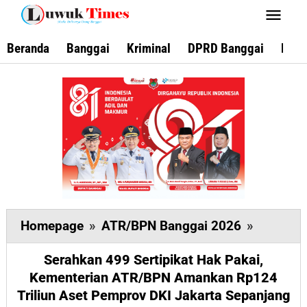
Lewati
ke
konten
Beranda
Banggai
Kriminal
DPRD Banggai
Keca
Serahka
Homepage
»
ATR/BPN Banggai 2026
»
499
Serahkan 499 Sertipikat Hak Pakai,
Sertipika
Kementerian ATR/BPN Amankan Rp124
Hak
Triliun Aset Pemprov DKI Jakarta Sepanjang
Pakai,