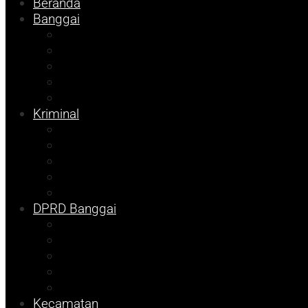
Beranda
Banggai
Religi
Internasional
Nasional
Kesehatan
Ekonomi
Kriminal
Pemilu 2024
Pilkada 2024
Parpol
DKISP
Prokopim
DPRD Banggai
Balut
Bangkep
Info Dispora
Pilkada
Pemilu
Kecamatan