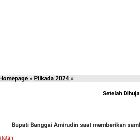
Setelah
Homepage
»
Pilkada 2024
»
Dihujat
di
Setelah Dihuja
Pilkada
Banggai,
Amirudin
Beri
Bupati Banggai Amirudin saat memberikan samb
Pesan
Menyentuh
atatan