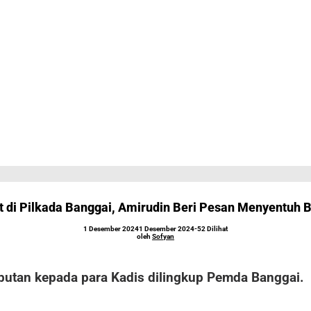
t di Pilkada Banggai, Amirudin Beri Pesan Menyentuh 
oleh
1 Desember 2024
1 Desember 2024
-
52 Dilihat
Sofyan
oleh
Sofyan
utan kepada para Kadis dilingkup Pemda Banggai.