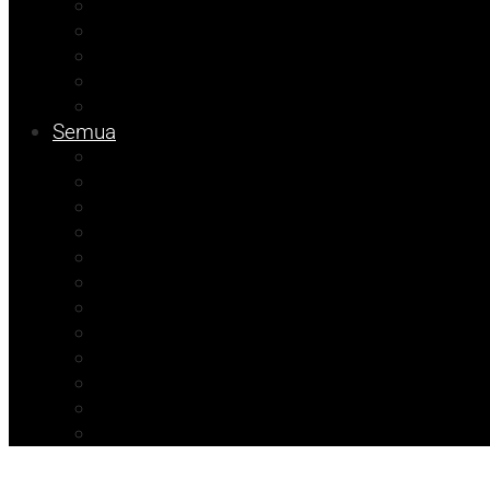
Tips
Info Dinsos
Pendidikan
Kolom Muhadam
Info Unismuh
Semua
Kolom Herdi
Agenda Beniyanto
Kolom Budi
Ramadhan Berkah
Info PT ABM
ATR/BPN Banggai 2026
ATR/BPN Banggai
Info BPBD
Info Disnakeswan
Info TPHP
Info Tambang
Info Damkar