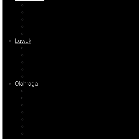
Kolom Syarif
Kampus
Tojo Unauna
Sulteng
Tekno
Luwuk
Info Mining KFM
Info Disdikbud
Info JOB Tomori
Info PUPR
Info Bapenda
Olahraga
Agenda Andhika
Sosok
Foto Bicara
Opini
Porkab 2025
Kolom Cudy
Video