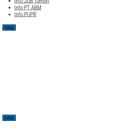
Info JOB Tomori
Info PT ABM
Info PUPR
tutup
tutup