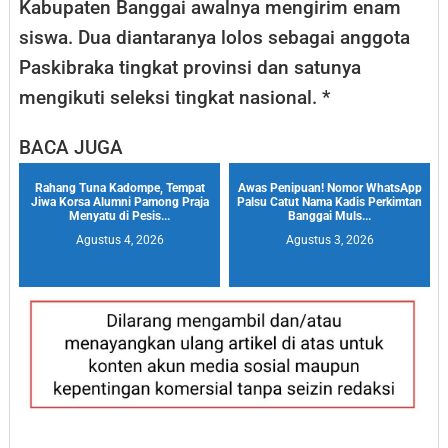
Kabupaten Banggai awalnya mengirim enam
siswa. Dua diantaranya lolos sebagai anggota
Paskibraka tingkat provinsi dan satunya
mengikuti seleksi tingkat nasional. *
BACA JUGA
Rahang Tuna Kadompe, Tempat
Awas Penipuan! Nomor WhatsApp
Jiwa Korsa Alumni Pamong Praja
Palsu Catut Nama Kadis Perkimtan
Menyatu di Pesis...
Banggai Muls...
Agustus 4, 2026
Agustus 3, 2026