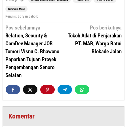
Syaifudin Muid
Penulis: Sofyan Labolo
Navigasi
Pos sebelumnya
Pos berikutnya
pos
Relation, Security &
Tokoh Adat di Penjarakan
ComDev Manager JOB
PT. MAB, Warga Batui
Tomori Visnu C. Bhawono
Blokade Jalan
Paparkan Tujuan Proyek
Pengembangan Senoro
Selatan
Komentar