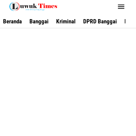
Lewati
ke
konten
Beranda
Banggai
Kriminal
DPRD Banggai
Keca