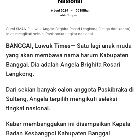
Nasional
Angela
oleh
6 Juni 2024
-
96 Dilihat
Brighita
Sofyan
oleh
Sofyan
Rosari
Lengkong
Siswi SMAN 3 Luwuk Angela Brighita Rosari Lengkong (ketiga dari kanan)
lolos mengikuti seleksi Paskibraka tingkat nasional.
Ikut
BANGGAI, Luwuk Times
— Satu lagi anak muda
Seleksi
yang akan membawa nama harum Kabupaten
Paskibraka
Banggai. Dia adalah Angela Brighita Rosari
Tingkat
Lengkong.
Nasional
Dari sekian banyak calon anggota Paskibraka di
Sulteng, Angela terpilih mengikuti seleksi
tingkat nasional.
Kabar membanggakan ini disampaikan Kepala
Badan Kesbangpol Kabupaten Banggai