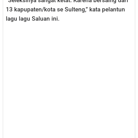
“Seleksinya sangat ketat. Karena bersaing dari
13 kapupaten/kota se Sulteng,” kata pelantun
lagu lagu Saluan ini.