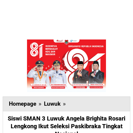
Siswi
Homepage
»
Luwuk
»
SMAN
Siswi SMAN 3 Luwuk Angela Brighita Rosari
3
Lengkong Ikut Seleksi Paskibraka Tingkat
Luwuk