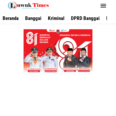
Lewati
ke
konten
Beranda
Banggai
Kriminal
DPRD Banggai
Keca