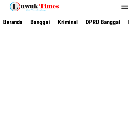
Lewati
ke
konten
Beranda
Banggai
Kriminal
DPRD Banggai
Keca