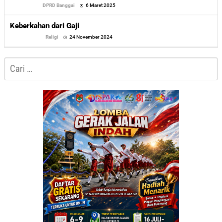
oleh
DPRD Banggai
6 Maret 2025
Sofyan
Keberkahan dari Gaji
oleh
Religi
24 November 2024
Sofyan
Cari
untuk: