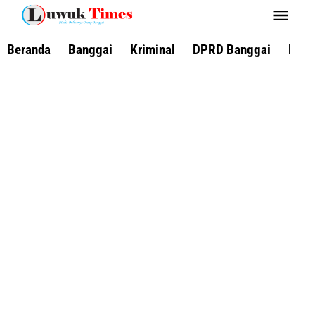
Lewati
ke
konten
Beranda
Banggai
Kriminal
DPRD Banggai
Keca