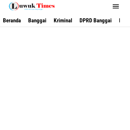
Lewati
ke
konten
Beranda
Banggai
Kriminal
DPRD Banggai
Keca