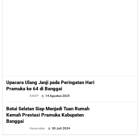
Upacara Ulang Janji pada Peringatan Hari
Pramuka ke 64 di Banggai
oleh
DKISP
14 Agustus 2025
Sofyan
Batui Selatan Siap Menjadi Tuan Rumah
Kemah Prestasi Pramuka Kabupaten
Banggai
oleh
Kecamatan
30 Juli 2024
Sofyan