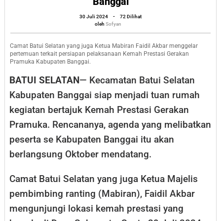
Banggai
Tuan
oleh
30 Juli 2024
-
72 Dilihat
Rumah
Sofyan
oleh
Sofyan
Kemah
Prestasi
Camat Batui Selatan yang juga Ketua Mabiran Faidil Akbar menggelar
pertemuan terkait persiapan pelaksanaan Kemah Prestasi Gerakan
Pramuka
Pramuka Kabupaten Banggai.
Kabupaten
BATUI SELATAN
— Kecamatan Batui Selatan
Banggai
Kabupaten Banggai siap menjadi tuan rumah
kegiatan bertajuk Kemah Prestasi Gerakan
Pramuka. Rencananya, agenda yang melibatkan
peserta se Kabupaten Banggai itu akan
berlangsung Oktober mendatang.
Camat Batui Selatan yang juga Ketua Majelis
pembimbing ranting (Mabiran), Faidil Akbar
mengunjungi lokasi kemah prestasi yang