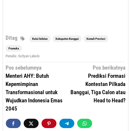
Ditag
Batui Selatan
Kabupaten Banggai
Kemah Prestasi
Pramuka
Penulis: Sofyan Labolo
Navigasi
Pos sebelumnya
Pos berikutnya
pos
Menteri AHY: Butuh
Prediksi Formasi
Kepemimpinan
Kontestan Pilkada
Transformasional untuk
Banggai, Tiga Calon atau
Wujudkan Indonesia Emas
Head to Head?
2045