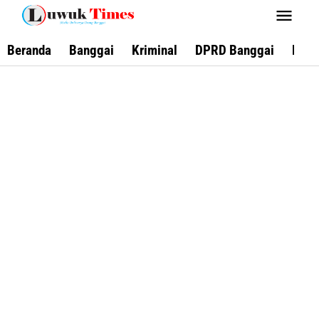
Lewati
ke
konten
Beranda
Banggai
Kriminal
DPRD Banggai
Keca