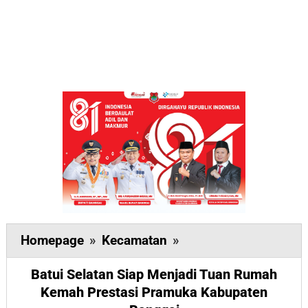
Batui
Homepage
»
Kecamatan
»
Selatan
Batui Selatan Siap Menjadi Tuan Rumah
Siap
Kemah Prestasi Pramuka Kabupaten
Menjadi