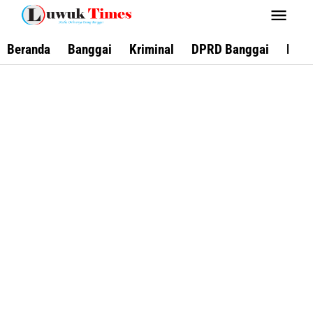
Lewati
ke
konten
Beranda
Banggai
Kriminal
DPRD Banggai
Keca