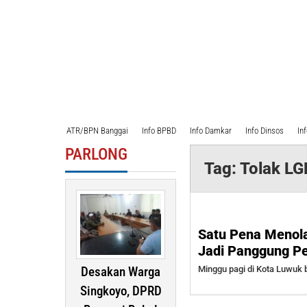
ATR/BPN Banggai
Info BPBD
Info Damkar
Info Dinsos
In
PARLONG
Tag:
Tolak L
Satu Pena Menol
Jadi Panggung Pe
Desakan Warga
Minggu pagi di Kota Luwuk 
Singkoyo, DPRD