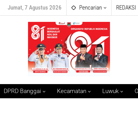
Jumat, 7 Agustus 2026
Pencarian
REDAKSI
DPRD Banggai
Kecamatan
Luwuk
O