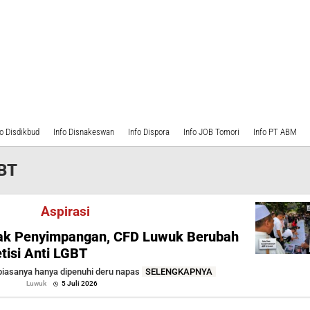
fo Disdikbud
Info Disnakeswan
Info Dispora
Info JOB Tomori
Info PT ABM
GBT
Aspirasi
ak Penyimpangan, CFD Luwuk Berubah
tisi Anti LGBT
biasanya hanya dipenuhi deru napas
SELENGKAPNYA
oleh
Luwuk
5 Juli 2026
Sofyan