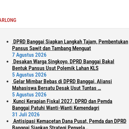
ARLONG
DPRD Banggai Siapkan Langkah Tajam, Pembentukan
Pansus Sawit dan Tambang Menguat
7 Agustus 2026
Desakan Warga Singkoyo, DPRD Banggai Bakal
Bentuk Pansus Usut Polemik Lahan KLS
5 Agustus 2026
Gelar Mimbar Bebas di DPRD Banggai, Aliansi
Mahasiswa Bersatu Desak Usut Tuntas …
5 Agustus 2026
Kunci Kerapian Fiskal 2027, DPRD dan Pemda
Banggai Patuhi Wanti-Wanti Kemendagri
31 Juli 2026
Antisipasi Kemacetan Dana Pusat, Pemda dan DPRD
Banggai Siapkan Strategi Penyela…