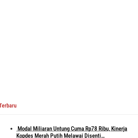
Terbaru
Modal Miliaran Untung Cuma Rp78 Ribu, Kinerja
Kopdes Merah Putih Melawai Disenti…