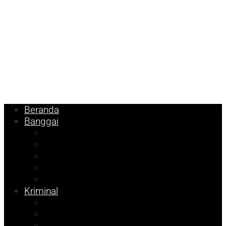
Beranda
Banggai
Religi
Internasional
Nasional
Kesehatan
Ekonomi
Kriminal
Pemilu 2024
Pilkada 2024
Parpol