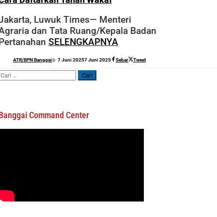
Jakarta, Luwuk Times— Menteri
Agraria dan Tata Ruang/Kepala Badan
Pertanahan
SELENGKAPNYA
oleh
ATR/BPN Banggai
7 Juni 2025
7 Juni 2025
Sebar
Tweet
Sofyan
Cari
untuk:
Banggai Command Center