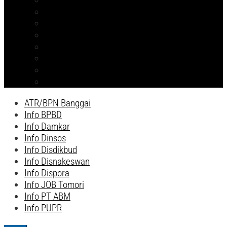
Info PT ABM
ATR/BPN Banggai 2026
ATR/BPN Banggai
Info BPBD
Info Disnakeswan
Info TPHP
Info Tambang
Info Damkar
ATR/BPN Banggai
Info BPBD
Info Damkar
Info Dinsos
Info Disdikbud
Info Disnakeswan
Info Dispora
Info JOB Tomori
Info PT ABM
Info PUPR