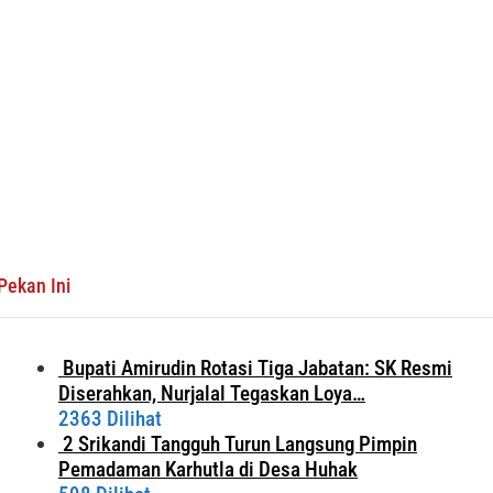
Pekan Ini
Bupati Amirudin Rotasi Tiga Jabatan: SK Resmi
Diserahkan, Nurjalal Tegaskan Loya…
2363 Dilihat
2 Srikandi Tangguh Turun Langsung Pimpin
Pemadaman Karhutla di Desa Huhak