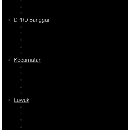
DKISP
Prokopim
DPRD Banggai
Balut
Bangkep
Info Dispora
Pilkada
Pemilu
Kecamatan
Kolom Syarif
Kampus
Tojo Unauna
Sulteng
Tekno
Luwuk
Info Mining KFM
Info Disdikbud
Info JOB Tomori
Info PUPR