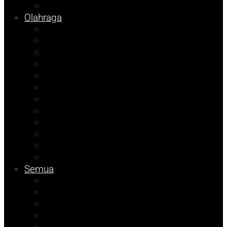
Info Bapenda
Olahraga
Agenda Andhika
Sosok
Foto Bicara
Opini
Porkab 2025
Kolom Cudy
Video
Tips
Info Dinsos
Pendidikan
Kolom Muhadam
Info Unismuh
Semua
Kolom Herdi
Agenda Beniyanto
Kolom Budi
Ramadhan Berkah