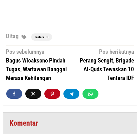
Ditag
Tentara IDF
Navigasi
Pos sebelumnya
Pos berikutnya
pos
Bagus Wicaksono Pindah
Perang Sengit, Brigade
Tugas, Wartawan Banggai
Al-Quds Tewaskan 10
Merasa Kehilangan
Tentara IDF
Komentar