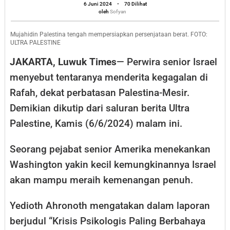
oleh
Washington
6 Juni 2024
-
70 Dilihat
Sofyan
oleh
Sofyan
Yakin
Israel
Mujahidin Palestina tengah mempersiapkan persenjataan berat. FOTO:
ULTRA PALESTINE
Tak
JAKARTA, Luwuk Times
— Perwira senior Israel
Mampu
menyebut tentaranya menderita kegagalan di
Raih
Rafah, dekat perbatasan Palestina-Mesir.
Kemenangan
Demikian dikutip dari saluran berita Ultra
Palestine, Kamis (6/6/2024) malam ini.
Seorang pejabat senior Amerika menekankan
Washington yakin kecil kemungkinannya Israel
akan mampu meraih kemenangan penuh.
Yedioth Ahronoth mengatakan dalam laporan
berjudul “Krisis Psikologis Paling Berbahaya