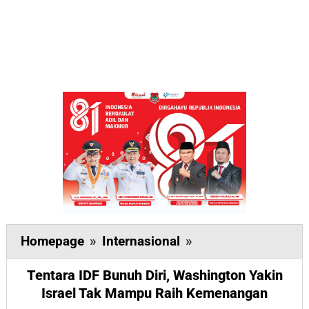
Tentara
Homepage
»
Internasional
»
IDF
Tentara IDF Bunuh Diri, Washington Yakin
Bunuh
Israel Tak Mampu Raih Kemenangan
Diri,