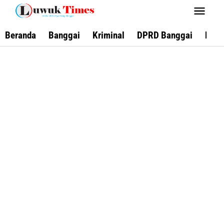
Lewati
ke
konten
Beranda
Banggai
Kriminal
DPRD Banggai
Keca