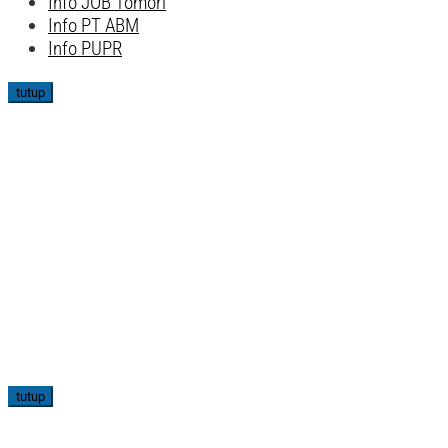
Info JOB Tomori
Info PT ABM
Info PUPR
tutup
tutup