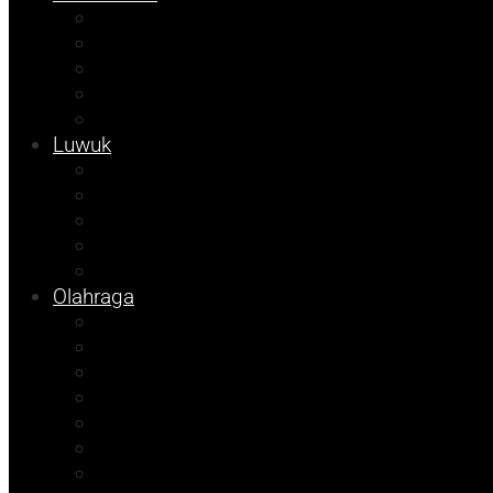
Kolom Syarif
Kampus
Tojo Unauna
Sulteng
Tekno
Luwuk
Info Mining KFM
Info Disdikbud
Info JOB Tomori
Info PUPR
Info Bapenda
Olahraga
Agenda Andhika
Sosok
Foto Bicara
Opini
Porkab 2025
Kolom Cudy
Video