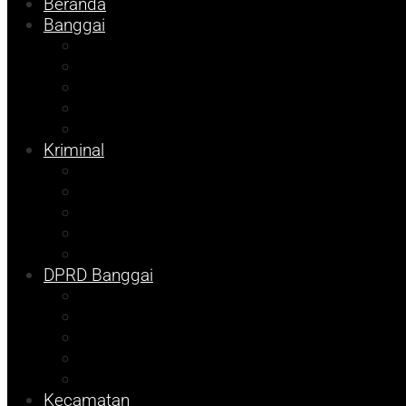
Beranda
Banggai
Religi
Internasional
Nasional
Kesehatan
Ekonomi
Kriminal
Pemilu 2024
Pilkada 2024
Parpol
DKISP
Prokopim
DPRD Banggai
Balut
Bangkep
Info Dispora
Pilkada
Pemilu
Kecamatan