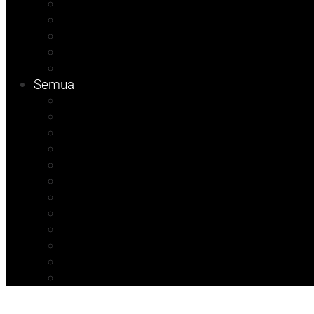
Tips
Info Dinsos
Pendidikan
Kolom Muhadam
Info Unismuh
Semua
Kolom Herdi
Agenda Beniyanto
Kolom Budi
Ramadhan Berkah
Info PT ABM
ATR/BPN Banggai 2026
ATR/BPN Banggai
Info BPBD
Info Disnakeswan
Info TPHP
Info Tambang
Info Damkar