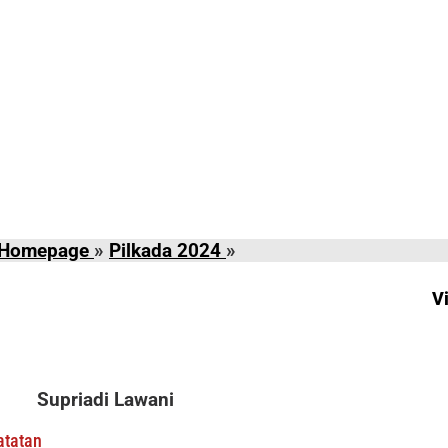
Visi
Homepage
»
Pilkada 2024
»
Misi
Anti
V
Murad
dan
Bali
Mang
Supriadi Lawani
Fokus
Peningkatan
atatan