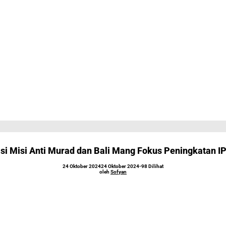
isi Misi Anti Murad dan Bali Mang Fokus Peningkatan I
oleh
24 Oktober 2024
24 Oktober 2024
-
98 Dilihat
Sofyan
oleh
Sofyan