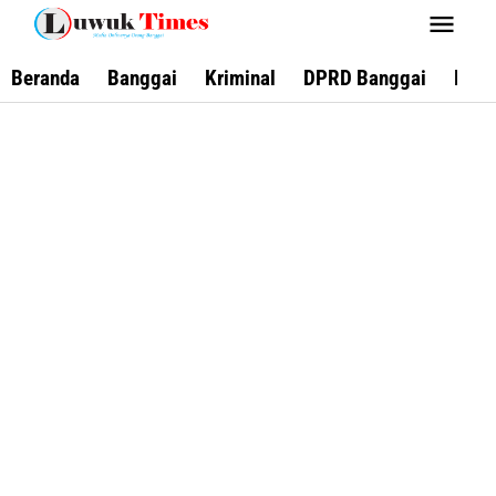
Lewati
ke
konten
Beranda
Banggai
Kriminal
DPRD Banggai
Keca