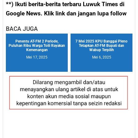
**) Ikuti berita-berita terbaru Luwuk Times di
Google News. Klik link dan jangan lupa follow
BACA JUGA
Penentu AT-FM 2 Periode,
7 Mei 2025 KPU Banggai Pleno
Puluhan Ribu Warga Toili Rayakan
Tetapkan AT-FM Bupati dan
Kemenangan
Wabup Terpilih
Mei 17, 2025
Mei 6, 2025