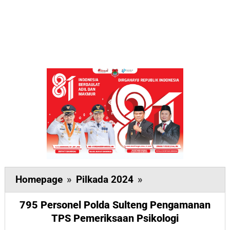
795
Homepage
»
Pilkada 2024
»
Personel
795 Personel Polda Sulteng Pengamanan
Polda
TPS Pemeriksaan Psikologi
Sulteng