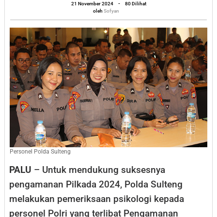
oleh
Pengamanan
21 November 2024
-
80 Dilihat
Sofyan
oleh
Sofyan
TPS
Pemeriksaan
Psikologi
Personel Polda Sulteng
PALU
– Untuk mendukung suksesnya
pengamanan Pilkada 2024, Polda Sulteng
melakukan pemeriksaan psikologi kepada
personel Polri yang terlibat Pengamanan