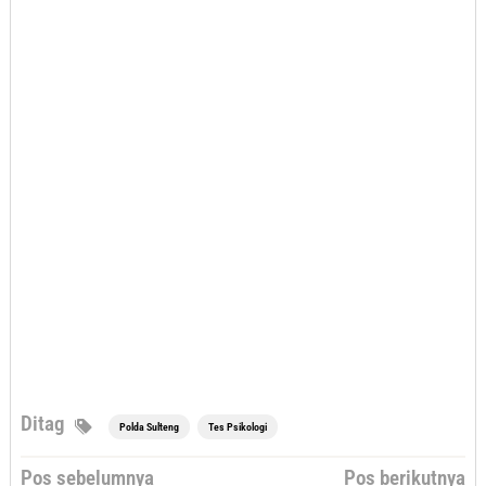
Ditag
Polda Sulteng
Tes Psikologi
Navigasi
Pos sebelumnya
Pos berikutnya