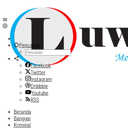
Lewati
ke
konten
Pencarian
Facebook
Twitter
Instagram
Dribbble
Youtube
RSS
Beranda
Banggai
Kriminal