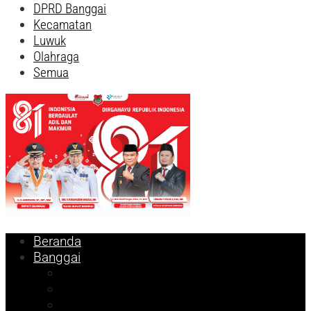
DPRD Banggai
Kecamatan
Luwuk
Olahraga
Semua
Beranda
Banggai
Religi
Internasional
Nasional