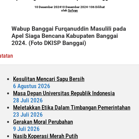
Kabupaten
oleh
10 Desember 2024
10 Desember 2024
-
106 Dilihat
Banggai
Sofyan
oleh
Sofyan
2024
Wabup Banggai Furqanuddin Masulili pada
Apel Siaga Bencana Kabupaten Banggai
2024. (Foto DKISP Banggai)
atatan
Kesulitan Mencari Sapu Bersih
6 Agustus 2026
Masa Depan Universitas Republik Indonesia
28 Juli 2026
Meletakkan Etika Dalam Timbangan Pemerintahan
23 Juli 2026
Gerakan Moral Perubahan
9 Juli 2026
Nasib Koperasi Merah Putih