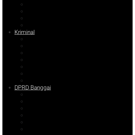
Kesehatan
Pemilu 2024
Pilkada 2024
Parpol
Kriminal
Ekonomi
Balut
Bangkep
Info Dispora
Pilkada
Kolom Syarif
Tojo Unauna
DPRD Banggai
DKISP
Prokopim
Info Disdikbud
Kampus
Info Mining KFM
Sulteng