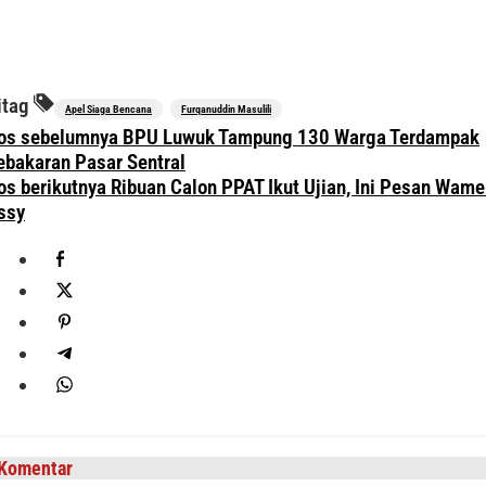
itag
Apel Siaga Bencana
Furqanuddin Masulili
avigasi
os sebelumnya
BPU Luwuk Tampung 130 Warga Terdampak
os
ebakaran Pasar Sentral
os berikutnya
Ribuan Calon PPAT Ikut Ujian, Ini Pesan Wam
ssy
Komentar