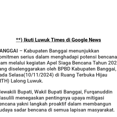
**) Ikuti Luwuk Times di Google News
ANGGAI
– Kabupaten Banggai menunjukkan
omitmen serius dalam menghadapi potensi bencana
lam melalui kegiatan Apel Siaga Bencana Tahun 20
ang diselenggarakan oleh BPBD Kabupaten Banggai,
ada Selasa(10/11/2024) di Ruang Terbuka Hijau
RTH) Lalong Luwuk.
ewakili Bupati, Wakil Bupati Banggai, Furqanuddin
asulili menegaskan pentingnya upaya mitigasi
encana yakni langkah proaktif dalam membangun
udaya sadar bencana di semua lapisan masyarakat.