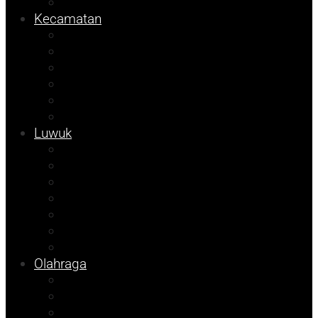
Pemilu
Kecamatan
Sosok
Foto Bicara
Info Dinsos
Info JOB Tomori
Info PUPR
Tekno
Luwuk
Opini
Agenda Andhika
Kolom Cudy
Porkab 2025
Video
Tips
Info Bapenda
Olahraga
Pendidikan
Kolom Herdi
Kolom Muhadam