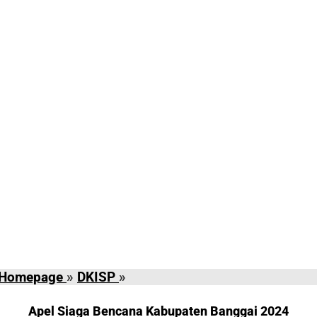
Apel
Homepage
»
DKISP
»
Siaga
Bencana
Apel Siaga Bencana Kabupaten Banggai 2024