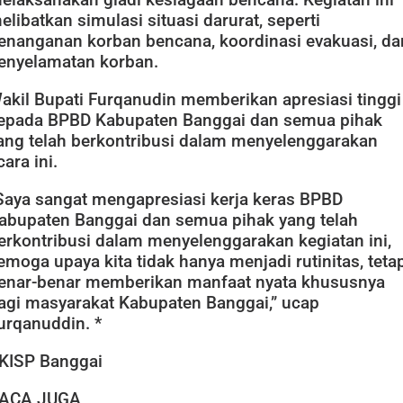
elibatkan simulasi situasi darurat, seperti
enanganan korban bencana, koordinasi evakuasi, da
enyelamatan korban.
akil Bupati Furqanudin memberikan apresiasi tinggi
epada BPBD Kabupaten Banggai dan semua pihak
ang telah berkontribusi dalam menyelenggarakan
cara ini.
Saya sangat mengapresiasi kerja keras BPBD
abupaten Banggai dan semua pihak yang telah
erkontribusi dalam menyelenggarakan kegiatan ini,
emoga upaya kita tidak hanya menjadi rutinitas, teta
enar-benar memberikan manfaat nyata khususnya
agi masyarakat Kabupaten Banggai,” ucap
urqanuddin. *
KISP Banggai
ACA JUGA