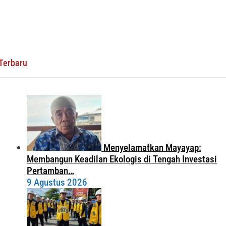
Terbaru
Menyelamatkan Mayayap:
Membangun Keadilan Ekologis di Tengah Investasi
Pertamban…
9 Agustus 2026