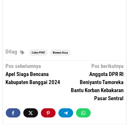
Ditag
Calon PPAT
Wamen Ossy
Navigasi
Pos sebelumnya
Pos berikutnya
pos
Apel Siaga Bencana
Anggota DPR RI
Kabupaten Banggai 2024
Beniyanto Tamoreka
Bantu Korban Kebakaran
Pasar Sentral