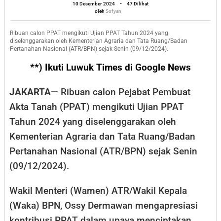
oleh
Ujian,
10 Desember 2024
-
47 Dilihat
Sofyan
oleh
Sofyan
Ini
Pesan
Ribuan calon PPAT mengikuti Ujian PPAT Tahun 2024 yang
diselenggarakan oleh Kementerian Agraria dan Tata Ruang/Badan
Wamen
Pertanahan Nasional (ATR/BPN) sejak Senin (09/12/2024).
Ossy
**) Ikuti Luwuk Times di Google News
JAKARTA
— Ribuan calon Pejabat Pembuat
Akta Tanah (PPAT) mengikuti Ujian PPAT
Tahun 2024 yang diselenggarakan oleh
Kementerian Agraria dan Tata Ruang/Badan
Pertanahan Nasional (ATR/BPN) sejak Senin
(09/12/2024).
Wakil Menteri (Wamen) ATR/Wakil Kepala
(Waka) BPN, Ossy Dermawan mengapresiasi
kontribusi PPAT dalam upaya menciptakan