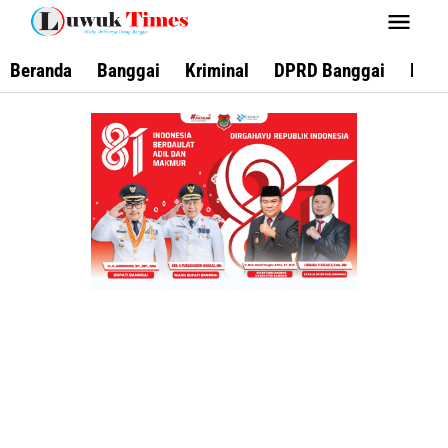
Lewati
ke
konten
Beranda
Banggai
Kriminal
DPRD Banggai
Keca