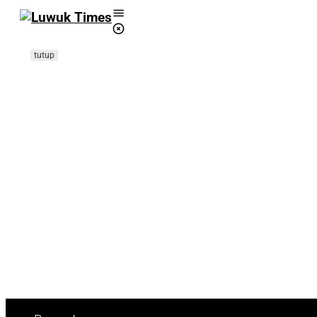
Lewati
ke
konten
tutup