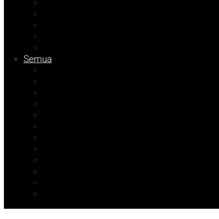
Tips
Info Dinsos
Pendidikan
Kolom Muhadam
Info Unismuh
Semua
Kolom Herdi
Agenda Beniyanto
Kolom Budi
Ramadhan Berkah
Info PT ABM
ATR/BPN Banggai 2026
ATR/BPN Banggai
Info BPBD
Info Disnakeswan
Info TPHP
Info Tambang
Info Damkar