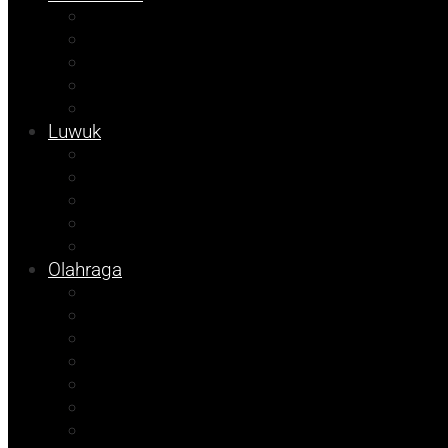
Kolom Syarif
Kampus
Tojo Unauna
Sulteng
Tekno
Luwuk
Info Mining KFM
Info Disdikbud
Info JOB Tomori
Info PUPR
Info Bapenda
Olahraga
Agenda Andhika
Sosok
Foto Bicara
Opini
Porkab 2025
Kolom Cudy
Video