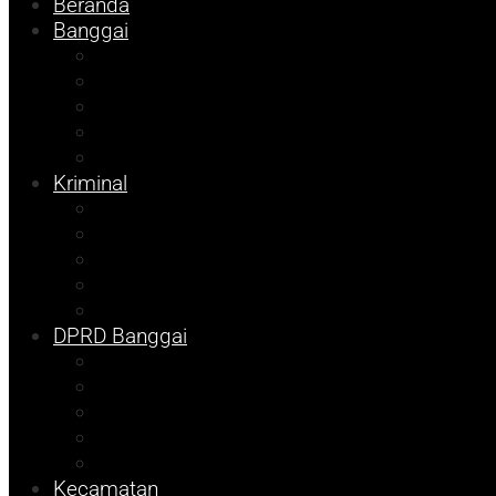
Beranda
Banggai
Religi
Internasional
Nasional
Kesehatan
Ekonomi
Kriminal
Pemilu 2024
Pilkada 2024
Parpol
DKISP
Prokopim
DPRD Banggai
Balut
Bangkep
Info Dispora
Pilkada
Pemilu
Kecamatan