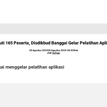
uti 165 Peserta, Disdikbud Banggai Gelar Pelatihan Apl
oleh
28 Agustus 2024
28 Agustus 2024
-
66 Dilihat
Sofyan
oleh
Sofyan
ai menggelar pelatihan aplikasi