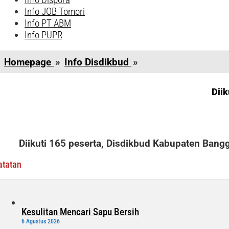
Info JOB Tomori
Info PT ABM
Info PUPR
Diikuti
Homepage
»
Info Disdikbud
»
165
Peserta,
Diik
Disdikbud
Banggai
Gelar
Pelatihan
Diikuti 165 peserta, Disdikbud Kabupaten Bangg
Aplikasi
atatan
Kesulitan Mencari Sapu Bersih
6 Agustus 2026