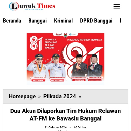
Lewati
ke
konten
Beranda
Banggai
Kriminal
DPRD Banggai
Keca
Dua
Homepage
»
Pilkada 2024
»
Akun
Dua Akun Dilaporkan Tim Hukum Relawan
Dilaporkan
AT-FM ke Bawaslu Banggai
Tim
oleh
Hukum
31 Oktober 2024
-
46 Dilihat