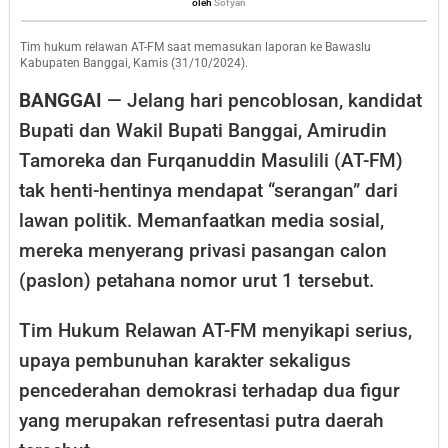
Sofyan
oleh
Sofyan
Relawan
AT-
Tim hukum relawan AT-FM saat memasukan laporan ke Bawaslu
Kabupaten Banggai, Kamis (31/10/2024).
FM
BANGGAI
— Jelang hari pencoblosan, kandidat
ke
Bupati dan Wakil Bupati Banggai, Amirudin
Bawaslu
Tamoreka dan Furqanuddin Masulili (AT-FM)
Banggai
tak henti-hentinya mendapat “serangan” dari
lawan politik. Memanfaatkan media sosial,
mereka menyerang privasi pasangan calon
(paslon) petahana nomor urut 1 tersebut.
Tim Hukum Relawan AT-FM menyikapi serius,
upaya pembunuhan karakter sekaligus
pencederahan demokrasi terhadap dua figur
yang merupakan refresentasi putra daerah