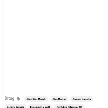
Ditag
Abdul Ukas Marzuki
Akun Medsos
Amirudin Tamoreka
Bawaslu Banggai
Furqanuddin Masulili
Tim Hukum Relawan AT-FM