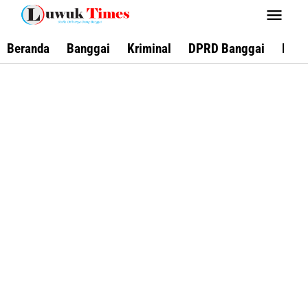
Lewati
ke
konten
Beranda
Banggai
Kriminal
DPRD Banggai
Keca