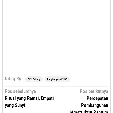
Ditag
BPN Sulteng
Penghargaan PNBP
Navigasi
Pos sebelumnya
Pos berikutnya
pos
Ritual yang Ramai, Empati
Percepatan
yang Sunyi
Pembangunan
Infrastruktur Pantura