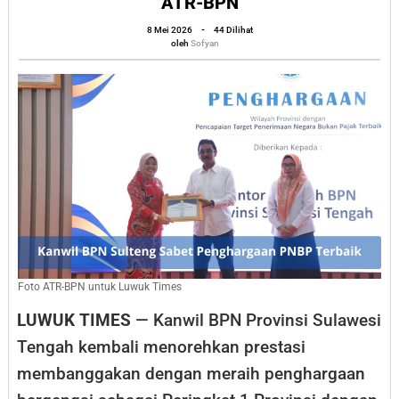
ATR-BPN
Penghar
oleh
8 Mei 2026
-
44 Dilihat
PNBP
Sofyan
oleh
Sofyan
Terbaik
dalam
Apresias
Cashles
ATR-
BPN
Foto ATR-BPN untuk Luwuk Times
LUWUK TIMES
— Kanwil BPN Provinsi Sulawesi
Tengah kembali menorehkan prestasi
membanggakan dengan meraih penghargaan