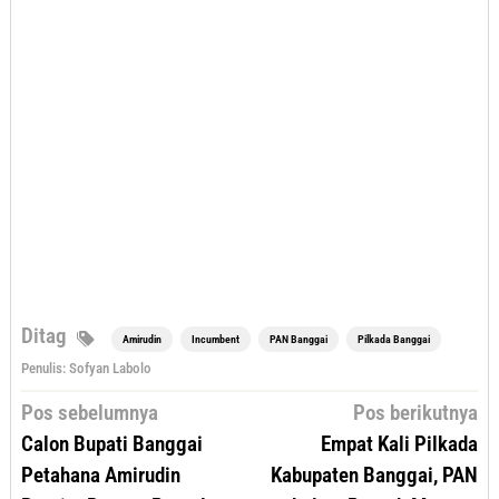
Ditag
Amirudin
Incumbent
PAN Banggai
Pilkada Banggai
Penulis: Sofyan Labolo
Navigasi
Pos sebelumnya
Pos berikutnya
pos
Calon Bupati Banggai
Empat Kali Pilkada
Petahana Amirudin
Kabupaten Banggai, PAN