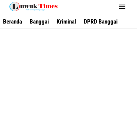
Lewati
ke
konten
Beranda
Banggai
Kriminal
DPRD Banggai
Keca