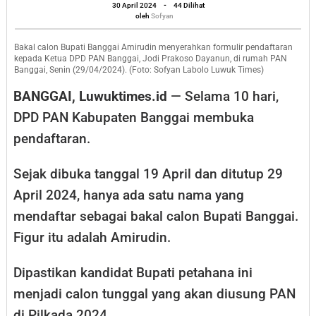
oleh
Dipastikan
30 April 2024
-
44 Dilihat
Sofyan
oleh
Sofyan
Usung
Amirudin
Bakal calon Bupati Banggai Amirudin menyerahkan formulir pendaftaran
kepada Ketua DPD PAN Banggai, Jodi Prakoso Dayanun, di rumah PAN
Banggai, Senin (29/04/2024). (Foto: Sofyan Labolo Luwuk Times)
BANGGAI, Luwuktimes.id
— Selama 10 hari,
DPD PAN Kabupaten Banggai membuka
pendaftaran.
Sejak dibuka tanggal 19 April dan ditutup 29
April 2024, hanya ada satu nama yang
mendaftar sebagai bakal calon Bupati Banggai.
Figur itu adalah Amirudin.
Dipastikan kandidat Bupati petahana ini
menjadi calon tunggal yang akan diusung PAN
di Pilkada 2024.