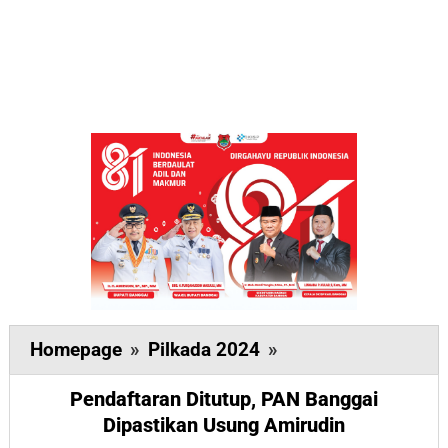
Pendaftaran
Homepage
»
Pilkada 2024
»
Ditutup,
Pendaftaran Ditutup, PAN Banggai
PAN
Dipastikan Usung Amirudin
Banggai