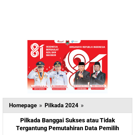
Pilkada
Homepage
»
Pilkada 2024
»
Banggai
Pilkada Banggai Sukses atau Tidak
Sukses
Tergantung Pemutahiran Data Pemilih
atau