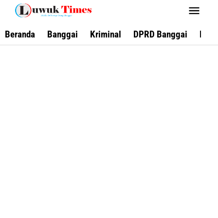
Lewati
ke
konten
Beranda
Banggai
Kriminal
DPRD Banggai
Keca