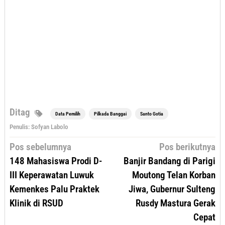
Ditag
Data Pemilih
Pilkada Banggai
Santo Gotia
Penulis: Sofyan Labolo
Navigasi
Pos sebelumnya
Pos berikutnya
pos
148 Mahasiswa Prodi D-
Banjir Bandang di Parigi
III Keperawatan Luwuk
Moutong Telan Korban
Kemenkes Palu Praktek
Jiwa, Gubernur Sulteng
Klinik di RSUD
Rusdy Mastura Gerak
Cepat