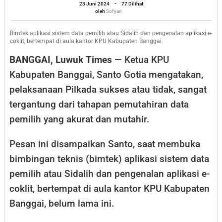
oleh
Tidak
23 Juni 2024
-
77 Dilihat
Sofyan
oleh
Sofyan
Tergantung
Pemutahiran
Bimtek aplikasi sistem data pemilih atau Sidalih dan pengenalan aplikasi e-
coklit, bertempat di aula kantor KPU Kabupaten Banggai.
Data
BANGGAI, Luwuk Times
— Ketua KPU
Pemilih
Kabupaten Banggai, Santo Gotia mengatakan,
pelaksanaan Pilkada sukses atau tidak, sangat
tergantung dari tahapan pemutahiran data
pemilih yang akurat dan mutahir.
Pesan ini disampaikan Santo, saat membuka
bimbingan teknis (bimtek) aplikasi sistem data
pemilih atau Sidalih dan pengenalan aplikasi e-
coklit, bertempat di aula kantor KPU Kabupaten
Banggai, belum lama ini.