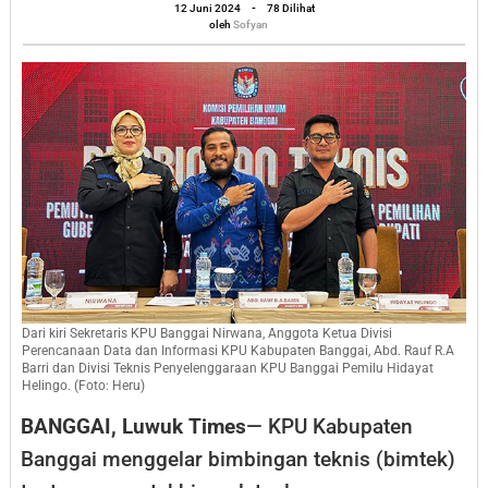
oleh
Pemutakhiran
12 Juni 2024
-
78 Dilihat
Sofyan
oleh
Sofyan
Data
dan
Penyusunan
Daftar
Pemilih
Dari kiri Sekretaris KPU Banggai Nirwana, Anggota Ketua Divisi
Perencanaan Data dan Informasi KPU Kabupaten Banggai, Abd. Rauf R.A
Barri dan Divisi Teknis Penyelenggaraan KPU Banggai Pemilu Hidayat
Helingo. (Foto: Heru)
BANGGAI, Luwuk Times
— KPU Kabupaten
Banggai menggelar bimbingan teknis (bimtek)