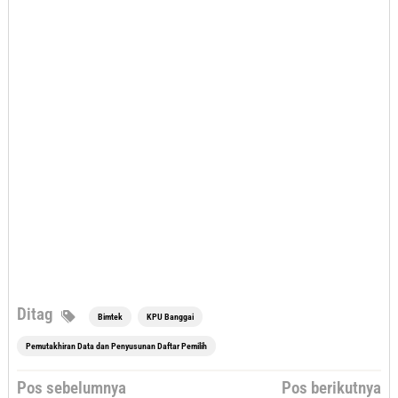
Ditag
Bimtek
KPU Banggai
Pemutakhiran Data dan Penyusunan Daftar Pemilih
Navigasi
Pos sebelumnya
Pos berikutnya