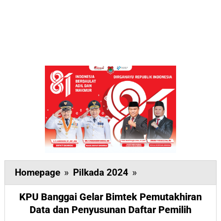
KPU
Homepage
»
Pilkada 2024
»
Banggai
KPU Banggai Gelar Bimtek Pemutakhiran
Gelar
Data dan Penyusunan Daftar Pemilih
Bimtek