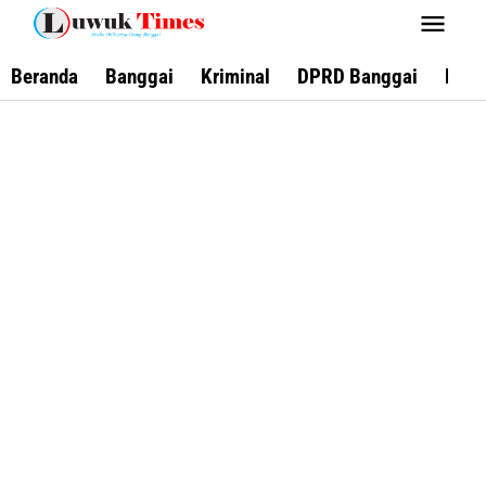
Lewati
ke
konten
Beranda
Banggai
Kriminal
DPRD Banggai
Keca