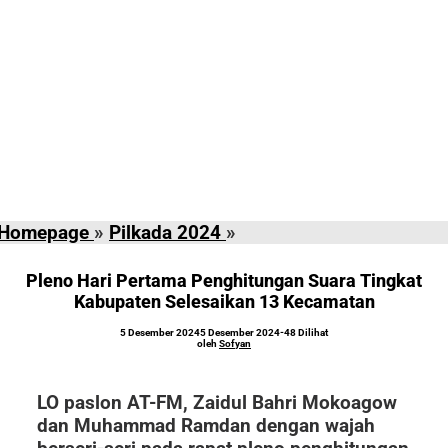
Pleno
Homepage
»
Pilkada 2024
»
Hari
Pertama
Pleno Hari Pertama Penghitungan Suara Tingkat
Penghitungan
Kabupaten Selesaikan 13 Kecamatan
Suara
oleh
5 Desember 2024
5 Desember 2024
-
48 Dilihat
Tingkat
Sofyan
oleh
Sofyan
Kabupaten
Selesaikan
LO paslon AT-FM, Zaidul Bahri Mokoagow
13
dan Muhammad Ramdan dengan wajah
Kecamatan