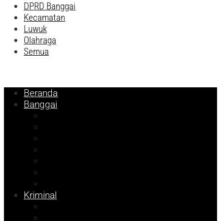
DPRD Banggai
Kecamatan
Luwuk
Olahraga
Semua
Beranda
Banggai
Religi
Internasional
Nasional
Kesehatan
Pemilu 2024
Pilkada 2024
Parpol
Kriminal
Ekonomi
Balut