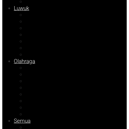
Tekno
Luwuk
Opini
Agenda Andhika
Kolom Cudy
Porkab 2025
Video
Tips
Info Bapenda
Olahraga
Pendidikan
Kolom Herdi
Kolom Muhadam
Kolom Budi
Agenda Beniyanto
Ramadhan Berkah
Info PT ABM
Info Unismuh
Semua
ATR/BPN Banggai 2026