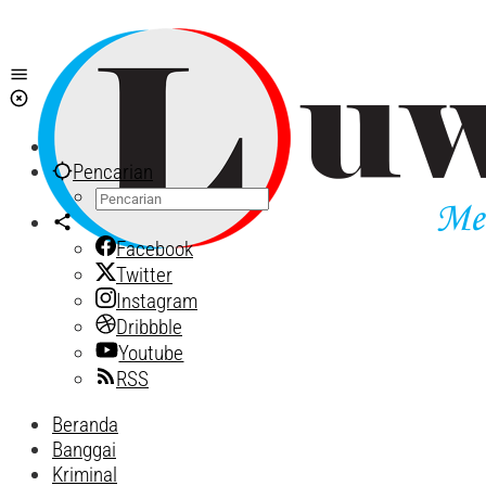
Lewati
ke
konten
Pencarian
Facebook
Twitter
Instagram
Dribbble
Youtube
RSS
Beranda
Banggai
Kriminal