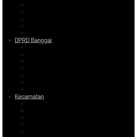
Bangkep
Info Dispora
Pilkada
Kolom Syarif
Tojo Unauna
DPRD Banggai
DKISP
Prokopim
Info Disdikbud
Kampus
Info Mining KFM
Sulteng
Pemilu
Kecamatan
Sosok
Foto Bicara
Info Dinsos
Info JOB Tomori
Info PUPR