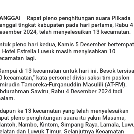
ANGGAI
— Rapat pleno penghitungan suara Pilkada
anggai tingkat kabupaten pada hari pertama, Rabu 4
esember 2024, telah menyelesaikan 13 kecamatan.
ntuk pleno hari kedua, Kamis 5 Desember bertempat
i Hotel Estrella Luwuk masih menyisahkan 10
ecamatan lagi.
Sampai di 13 kecamatan untuk hari ini. Besok tersis
0 kecamatan,” kata personel divisi saksi tim paslon
mirudin Tamoreka-Furqanuddin Masulili (AT-FM),
bdurahman Sawiru, Rabu 4 Desember 2024 tadi
alam.
dapun ke 13 kecamatan yang telah menyelesaikan
apat pleno penghitungan suara itu yakni Masama,
antoh, Nambo, Kintom, Simpang Raya, Lamala, Luw
elatan dan Luwuk Timur. Selanjutnya Kecamatan