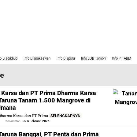
fo Disdikbud
Info Disnakeswan
Info Dispora
Info JOB Tomori
Info PT ABM
e
 Karsa dan PT Prima Dharma Karsa
Taruna Tanam 1.500 Mangrove di
gimana
Dharma Karsa dan PT Prima
SELENGKAPNYA
oleh
Kecamatan
6 Februari 2026
Sofyan
aruna Banggai, PT Penta dan Prima