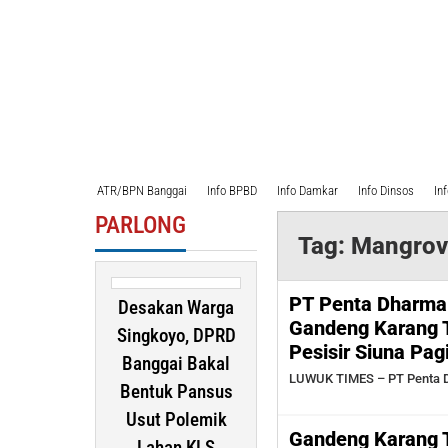
ATR/BPN Banggai
Info BPBD
Info Damkar
Info Dinsos
In
PARLONG
Tag:
Mangrov
PT Penta Dharma
Desakan Warga
Gandeng Karang 
Singkoyo, DPRD
Pesisir Siuna Pa
Banggai Bakal
LUWUK TIMES – PT Penta 
Bentuk Pansus
Usut Polemik
Gandeng Karang T
Lahan KLS