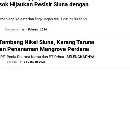
ok Hijaukan Pesisir Siuna dengan
njaga kelestarian lingkungan terus ditunjukkan PT
oleh
Kecamatan
4 Februari 2026
Sofyan
 Tambang Nikel Siuna, Karang Taruna
an Penanaman Mangrove Perdana
PT. Penta Dharma Karsa dan PT Prima
SELENGKAPNYA
oleh
Banggai
31 Januari 2026
Sofyan