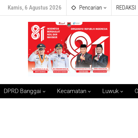
Kamis, 6 Agustus 2026
Pencarian
REDAKSI
DPRD Banggai
Kecamatan
Luwuk
O