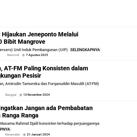
 Hijaukan Jeneponto Melalui
 Bibit Mangrove
rsero) Unit Induk Pembangunan (UIP)
SELENGKAPNYA
oleh
Nasional
7 Agustus 2025
Sofyan
, AT-FM Paling Konsisten dalam
gkungan Pesisir
, Amirudin Tamoreka dan Furqanuddin Masulili (AT-FM)
oleh
Banggai
13 November 2024
Sofyan
ngatkan Jangan ada Pembabatan
a Ranga Ranga
sama Rahmat Djalil konsisten terhadap perjuangannya
APNYA
oleh
Kecamatan
21 Januari 2024