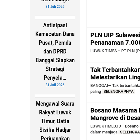
31 Juli 2026
Antisipasi
Kemacetan Dana
PLN UIP Sulawesi
Penanaman 7.000
Pusat, Pemda
dan DPRD
LUWUK TIMES – PT PLN (Pe
Banggai Siapkan
Strategi
Tak Terbantahkan
Melestarikan Lin
Penyela…
31 Juli 2026
BANGGAI— Tak terbantahkan
paling
SELENGKAPNYA
Mengawal Suara
Bosano Masama I
Rakyat Luwuk
Mangrove di Des
Timur, Batia
LUWUKTIMES.ID— Bosano Ma
Sisilia Hadjar
dalam menjaga
SELENGK
Perjuangkan