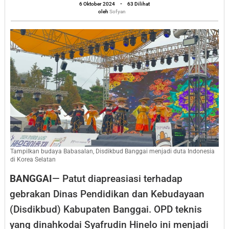
oleh
Banggai
6 Oktober 2024
-
63 Dilihat
Sofyan
oleh
Sofyan
Duta
Indonesia
di
Korea
Selatan
Tampilkan budaya Babasalan, Disdikbud Banggai menjadi duta Indonesia
di Korea Selatan
BANGGAI
— Patut diapreasiasi terhadap
gebrakan Dinas Pendidikan dan Kebudayaan
(Disdikbud) Kabupaten Banggai. OPD teknis
yang dinahkodai Syafrudin Hinelo ini menjadi