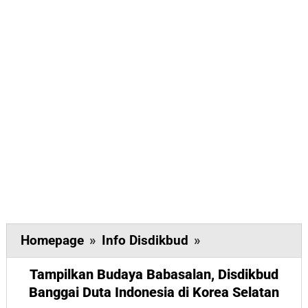
Tampilkan
Homepage
»
Info Disdikbud
»
Budaya
Tampilkan Budaya Babasalan, Disdikbud
Babasalan,
Banggai Duta Indonesia di Korea Selatan
Disdikbud