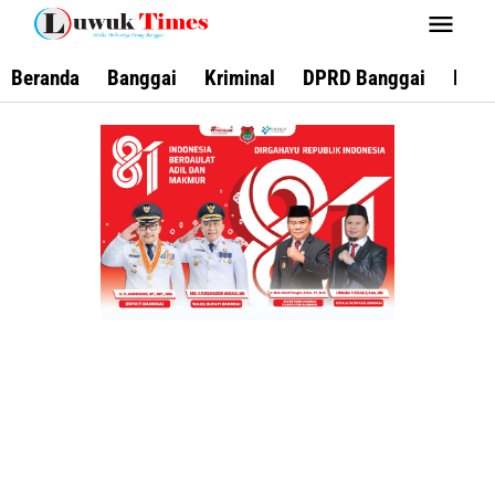
Lewati
ke
konten
Beranda
Banggai
Kriminal
DPRD Banggai
Keca