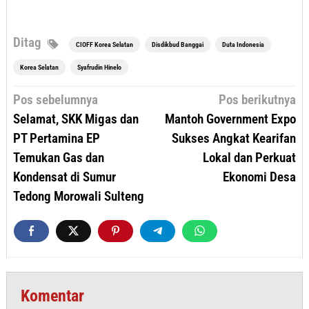
Ditag
CIOFF Korea Selatan
Disdikbud Banggai
Duta Indonesia
Korea Selatan
Syafrudin Hinelo
Navigasi
Pos sebelumnya
Pos berikutnya
pos
Selamat, SKK Migas dan
Mantoh Government Expo
PT Pertamina EP
Sukses Angkat Kearifan
Temukan Gas dan
Lokal dan Perkuat
Kondensat di Sumur
Ekonomi Desa
Tedong Morowali Sulteng
Komentar