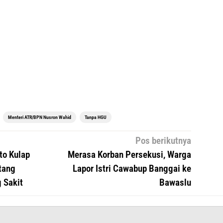
Menteri ATR/BPN Nusron Wahid
Tanpa HGU
Pos berikutnya
to Kulap
Merasa Korban Persekusi, Warga
tang
Lapor Istri Cawabup Banggai ke
 Sakit
Bawaslu