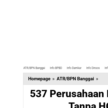
ATR/BPN Banggai
Info BPBD
Info Damkar
Info Dinsos
In
537
Homepage
»
ATR/BPN Banggai
»
Per
537 Perusahaan 
Kel
Sawi
Tanpa H
Bero