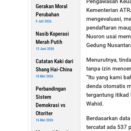
Pengawasan Keua
Gerakan Moral
Kementerian ATR
Perubahan
mengevaluasi, me
9 Juli 2026
pendaftaran maup
Nasib Koperasi
Nusron usai mema
Merah Putih
Gedung Nusantara 
15 Juni 2026
Menurutnya, tind
Catatan Kaki dari
tanpa izin mence
Shang Hai-China
“Itu yang kami b
18 Mei 2026
denda otomatis m
Perbandingan
tergantung itikad
Sistem
Wahid.
Demokrasi vs
Otoriter
Berdasarkan data
16 Mei 2026
tercatat ada 537 