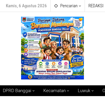
Kamis, 6 Agustus 2026
Pencarian
REDAKSI
DPRD Banggai
Kecamatan
Luwuk
O