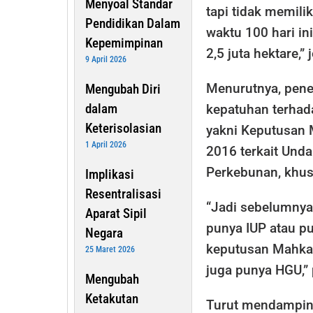
Menyoal Standar
tapi tidak memili
Pendidikan Dalam
waktu 100 hari ini
Kepemimpinan
2,5 juta hektare,
9 April 2026
Menurutnya, pene
Mengubah Diri
dalam
kepatuhan terhad
Keterisolasian
yakni Keputusan 
1 April 2026
2016 terkait Und
Perkebunan, khus
Implikasi
Resentralisasi
“Jadi sebelumnya
Aparat Sipil
punya IUP atau p
Negara
keputusan Mahkam
25 Maret 2026
juga punya HGU,”
Mengubah
Ketakutan
Turut mendamping