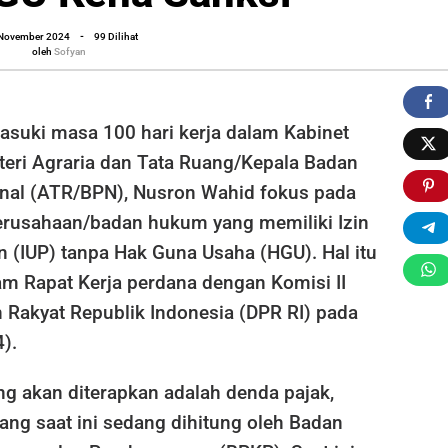
pa
oleh
 November 2024
-
99 Dilihat
U
Sofyan
oleh
Sofyan
a
ksi
uki masa 100 hari kerja dalam Kabinet
teri Agraria dan Tata Ruang/Kepala Badan
nal (ATR/BPN), Nusron Wahid fokus pada
erusahaan/badan hukum yang memiliki Izin
 (IUP) tanpa Hak Guna Usaha (HGU). Hal itu
am Rapat Kerja perdana dengan Komisi II
 Rakyat Republik Indonesia (DPR RI) pada
).
ng akan diterapkan adalah denda pajak,
ang saat ini sedang dihitung oleh Badan