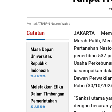
Tan
2
HG
Ken
Menteri ATR/BPN Nusron Wahid
San
Catatan
JAKARTA
— Memas
Merah Putih, Men
Pertanahan Nasio
Masa Depan
penertiban 537 p
Universitas
Usaha Perkebunan
Republik
Indonesia
ia sampaikan dal
28 Juli 2026
Dewan Perwakilan
Rabu (30/10/2024
Meletakkan Etika
Dalam Timbangan
“Sanksi utama ya
Pemerintahan
dengan besaran y
23 Juli 2026