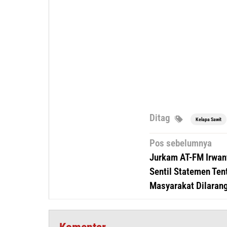
Ditag
Kelapa Sawit
Navigasi
Pos sebelumnya
pos
Jurkam AT-FM Irwan
Sentil Statemen Ten
Masyarakat Dilarang