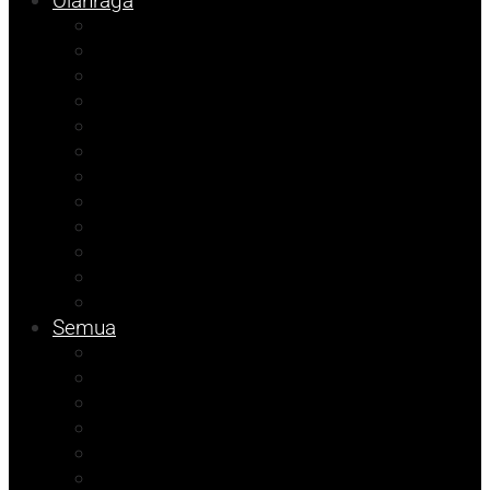
Olahraga
Agenda Andhika
Sosok
Foto Bicara
Opini
Porkab 2025
Kolom Cudy
Video
Tips
Info Dinsos
Pendidikan
Kolom Muhadam
Info Unismuh
Semua
Kolom Herdi
Agenda Beniyanto
Kolom Budi
Ramadhan Berkah
Info PT ABM
ATR/BPN Banggai 2026