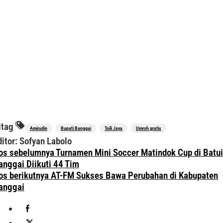
itag
Amirudin
Bupati Banggai
Toili Jaya
Umroh gratis
ditor: Sofyan Labolo
avigasi
os sebelumnya
Turnamen Mini Soccer Matindok Cup di Batui
os
anggai Diikuti 44 Tim
os berikutnya
AT-FM Sukses Bawa Perubahan di Kabupaten
anggai