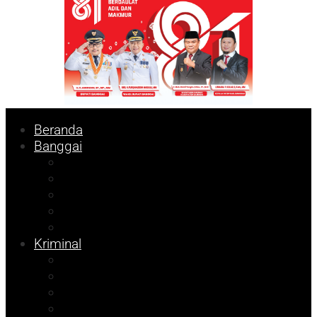
Beranda
Banggai
Religi
Internasional
Nasional
Kesehatan
Ekonomi
Kriminal
Pemilu 2024
Pilkada 2024
Parpol
DKISP