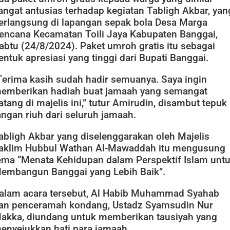
angat antusias terhadap kegiatan Tabligh Akbar, yan
erlangsung di lapangan sepak bola Desa Marga
encana Kecamatan Toili Jaya Kabupaten Banggai,
abtu (24/8/2024). Paket umroh gratis itu sebagai
entuk apresiasi yang tinggi dari Bupati Banggai.
Terima kasih sudah hadir semuanya. Saya ingin
emberikan hadiah buat jamaah yang semangat
atang di majelis ini,” tutur Amirudin, disambut tepuk
angan riuh dari seluruh jamaah.
abligh Akbar yang diselenggarakan oleh Majelis
aklim Hubbul Wathan Al-Mawaddah itu mengusung
ema “Menata Kehidupan dalam Perspektif Islam unt
embangun Banggai yang Lebih Baik”.
alam acara tersebut, Al Habib Muhammad Syahab
an penceramah kondang, Ustadz Syamsudin Nur
akka, diundang untuk memberikan tausiyah yang
enyejukkan hati para jamaah.