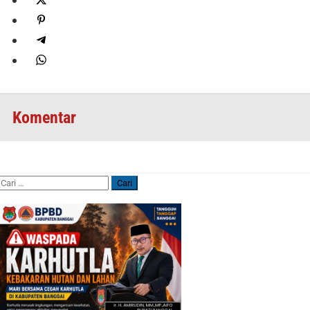
Komentar
Cari
untuk: