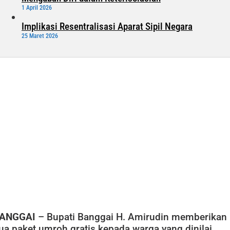
1 April 2026
Implikasi Resentralisasi Aparat Sipil Negara
25 Maret 2026
ANGGAI
– Bupati Banggai H. Amirudin memberikan
ua paket umroh gratis kepada warga yang dinilai