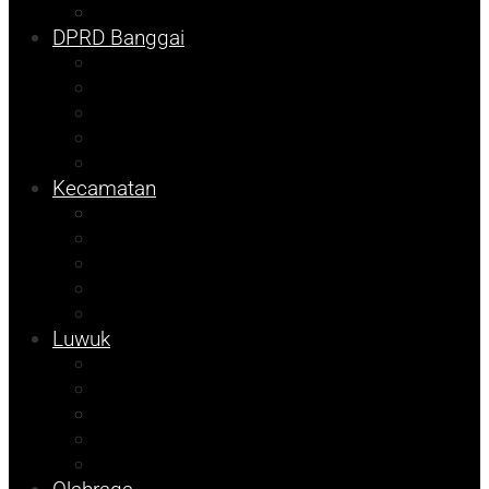
Prokopim
DPRD Banggai
Balut
Bangkep
Info Dispora
Pilkada
Pemilu
Kecamatan
Kolom Syarif
Kampus
Tojo Unauna
Sulteng
Tekno
Luwuk
Info Mining KFM
Info Disdikbud
Info JOB Tomori
Info PUPR
Info Bapenda