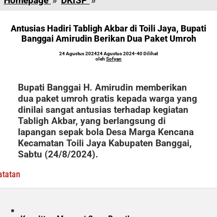
Homepage
»
DKISP
»
Hadiri
Tabligh
Antusias Hadiri Tabligh Akbar di Toili Jaya, Bupati
Akbar
Banggai Amirudin Berikan Dua Paket Umroh
di
Toili
oleh
24 Agustus 2024
24 Agustus 2024
-
40 Dilihat
Sofyan
oleh
Sofyan
Jaya,
Bupati
Bupati Banggai H. Amirudin memberikan
Banggai
dua paket umroh gratis kepada warga yang
Amirudin
dinilai sangat antusias terhadap kegiatan
Berikan
Tabligh Akbar, yang berlangsung di
Dua
lapangan sepak bola Desa Marga Kencana
Paket
Kecamatan Toili Jaya Kabupaten Banggai,
Umroh
Sabtu (24/8/2024).
atatan