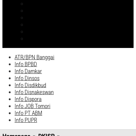
ATR/BPN Banggai
Info BPBD
Info Disnakeswan
Info TPHP
Info Tambang
Info Damkar
ATR/BPN Banggai
Info BPBD
Info Damkar
Info Dinsos
Info Disdikbud
Info Disnakeswan
Info Dispora
Info JOB Tomori
Info PT ABM
Info PUPR
Antusias