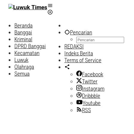
Lewati
ke
konten
Beranda
Banggai
Pencarian
Kriminal
DPRD Banggai
REDAKSI
Kecamatan
Indeks Berita
Luwuk
Terms of Service
Olahraga
Semua
Facebook
Twitter
Instagram
Dribbble
Youtube
RSS