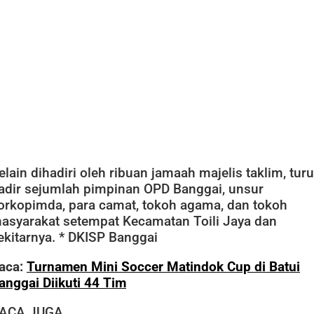
elain dihadiri oleh ribuan jamaah majelis taklim, turu
adir sejumlah pimpinan OPD Banggai, unsur
orkopimda, para camat, tokoh agama, dan tokoh
asyarakat setempat Kecamatan Toili Jaya dan
ekitarnya. * DKISP Banggai
aca:
Turnamen Mini Soccer Matindok Cup di Batui
anggai Diikuti 44 Tim
ACA JUGA