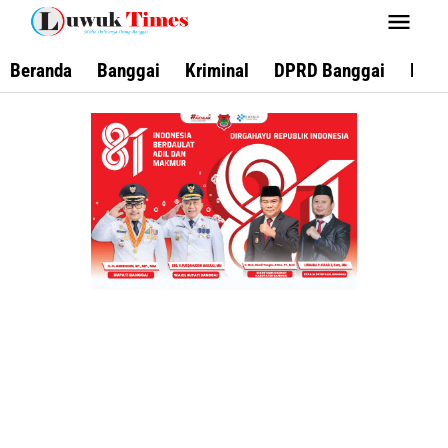
Lewati
ke
konten
Beranda
Banggai
Kriminal
DPRD Banggai
Keca