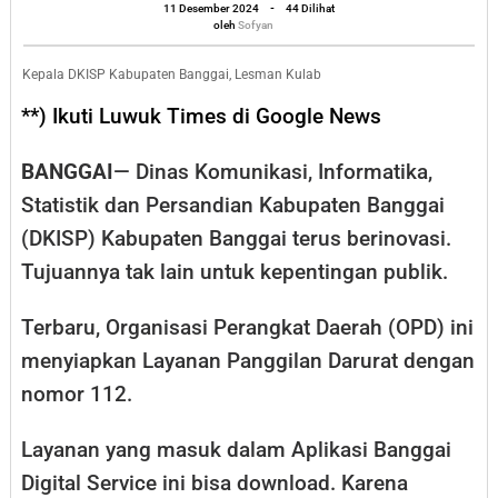
Panggilan
oleh
11 Desember 2024
-
44 Dilihat
Sofyan
oleh
Sofyan
Darurat,
Terintegrasi
Kepala DKISP Kabupaten Banggai, Lesman Kulab
di
**) Ikuti Luwuk Times di Google News
Tujuh
Instansi
BANGGAI
— Dinas Komunikasi, Informatika,
Statistik dan Persandian Kabupaten Banggai
(DKISP) Kabupaten Banggai terus berinovasi.
Tujuannya tak lain untuk kepentingan publik.
Terbaru, Organisasi Perangkat Daerah (OPD) ini
menyiapkan Layanan Panggilan Darurat dengan
nomor 112.
Layanan yang masuk dalam Aplikasi Banggai
Digital Service ini bisa download. Karena