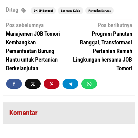
Ditag
DKISP Banggai
Lesmana Kulab
Panggilan Darurat
Navigasi
Pos sebelumnya
Pos berikutnya
pos
Manajemen JOB Tomori
Program Panutan
Kembangkan
Banggai, Transformasi
Pemanfaatan Burung
Pertanian Ramah
Hantu untuk Pertanian
Lingkungan bersama JOB
Berkelanjutan
Tomori
Komentar