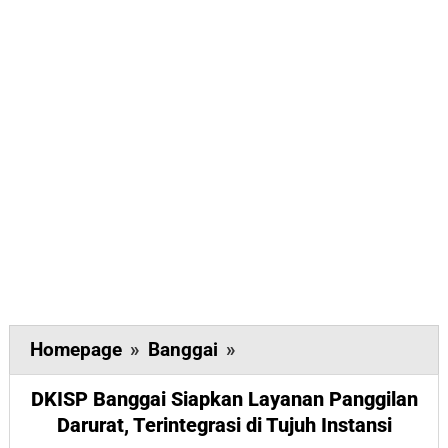
DKISP
Homepage
»
Banggai
»
Banggai
DKISP Banggai Siapkan Layanan Panggilan
Siapkan
Darurat, Terintegrasi di Tujuh Instansi
Layanan