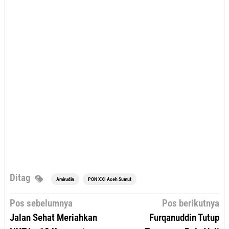
Ditag
Amirudin
PON XXI Aceh Sumut
Navigasi
Pos sebelumnya
Pos berikutnya
pos
Jalan Sehat Meriahkan
Furqanuddin Tutup