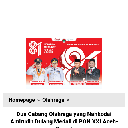
Dua
Homepage
»
Olahraga
»
Cabang
Dua Cabang Olahraga yang Nahkodai
Olahraga
Amirudin Dulang Medali di PON XXI Aceh-
yang