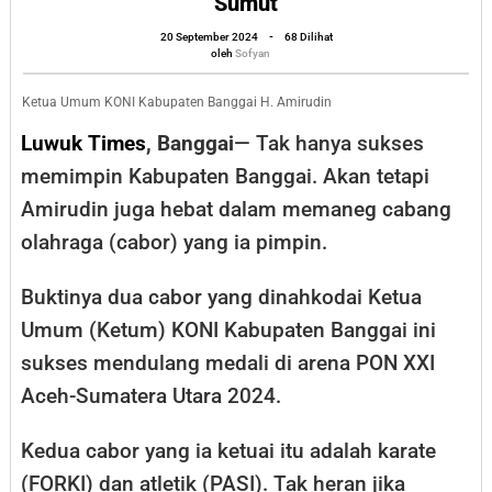
Sumut
Nahkodai
oleh
20 September 2024
-
68 Dilihat
Amirudin
Sofyan
oleh
Sofyan
Dulang
Medali
Ketua Umum KONI Kabupaten Banggai H. Amirudin
di
Luwuk Times
, Banggai
— Tak hanya sukses
PON
memimpin Kabupaten Banggai. Akan tetapi
XXI
Amirudin juga hebat dalam memaneg cabang
Aceh-
olahraga (cabor) yang ia pimpin.
Sumut
Buktinya dua cabor yang dinahkodai Ketua
Umum (Ketum) KONI Kabupaten Banggai ini
sukses mendulang medali di arena PON XXI
Aceh-Sumatera Utara 2024.
Kedua cabor yang ia ketuai itu adalah karate
(FORKI) dan atletik (PASI). Tak heran jika