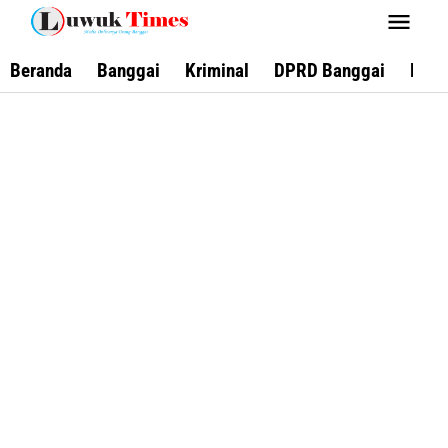
Lewati
ke
konten
Beranda
Banggai
Kriminal
DPRD Banggai
Keca