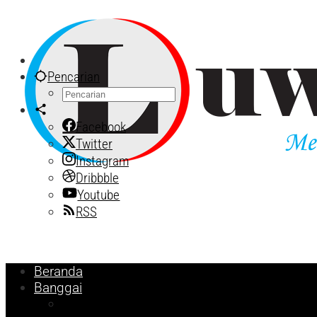
Lewati
ke
konten
Pencarian
Facebook
Twitter
Instagram
Dribbble
Youtube
RSS
Beranda
Banggai
Religi