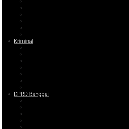
Internasional
Nasional
Kesehatan
Pemilu 2024
Pilkada 2024
Parpol
Kriminal
Ekonomi
Balut
Bangkep
Info Dispora
Pilkada
Kolom Syarif
Tojo Unauna
DPRD Banggai
DKISP
Prokopim
Info Disdikbud
Kampus
Info Mining KFM