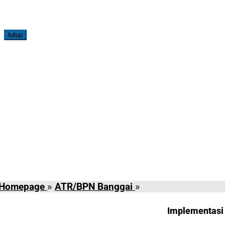
tutup
Implementasi
Homepage
»
ATR/BPN Banggai
»
Keterbukaan
Informasi
Implementasi 
Publik