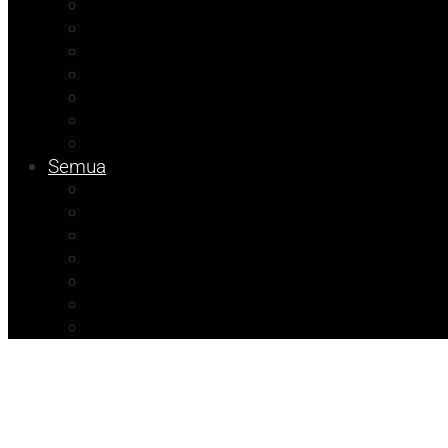
Kolom Herdi
Kolom Muhadam
Kolom Budi
Agenda Beniyanto
Ramadhan Berkah
Info PT ABM
Info Unismuh
Semua
ATR/BPN Banggai 2026
ATR/BPN Banggai
Info BPBD
Info Disnakeswan
Info TPHP
Info Tambang
Info Damkar