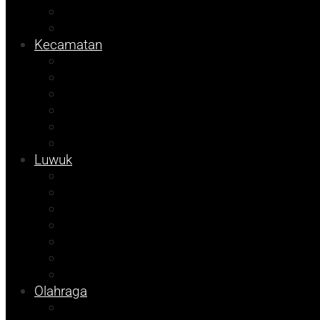
Sulteng
Pemilu
Kecamatan
Sosok
Foto Bicara
Info Dinsos
Info JOB Tomori
Info PUPR
Tekno
Luwuk
Opini
Agenda Andhika
Kolom Cudy
Porkab 2025
Video
Tips
Info Bapenda
Olahraga
Pendidikan