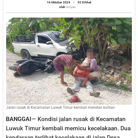
oleh
Timur
16 Oktober 2024
-
92 Dilihat
Sofyan
oleh
Sofyan
Banggai
Telan
Korban
Jalan rusak di Kecamatan Luwuk Timur kembali menelan korban
BANGGAI
— Kondisi jalan rusak di Kecamatan
Luwuk Timur kembali memicu kecelakaan. Dua
kendaraan terlibat kecelakaan di jalan Desa