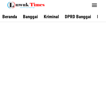
Lewati
ke
konten
Beranda
Banggai
Kriminal
DPRD Banggai
Keca