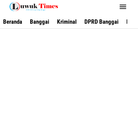
Lewati
ke
konten
Beranda
Banggai
Kriminal
DPRD Banggai
Keca