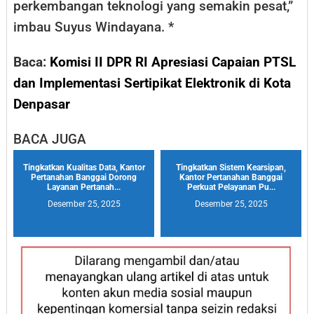
perkembangan teknologi yang semakin pesat,”
imbau Suyus Windayana. *
Baca:
Komisi II DPR RI Apresiasi Capaian PTSL
dan Implementasi Sertipikat Elektronik di Kota
Denpasar
BACA JUGA
Tingkatkan Kualitas Data, Kantor
Tingkatkan Sistem Kearsipan,
Pertanahan Banggai Dorong
Kantor Pertanahan Banggai
Layanan Pertanah...
Perkuat Pelayanan Pu...
Desember 25, 2025
Desember 25, 2025