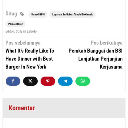
Ditag
Kanwil BPN
Layanan Sertipikat Tanah Elektronik
Papua Barat
Editor: Sofyan Labolo
Navigasi
Pos sebelumnya
Pos berikutnya
pos
What It’s Really Like To
Pemkab Banggai dan BSI
Have Dinner with Best
Lanjutkan Perjanjian
Burger In New York
Kerjasama
Komentar