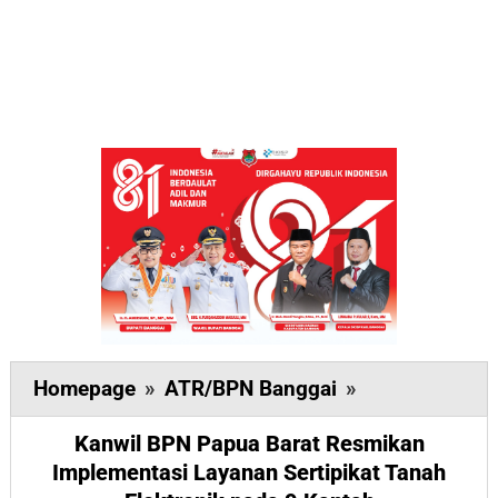
Kanwil
Homepage
»
ATR/BPN Banggai
»
BPN
Kanwil BPN Papua Barat Resmikan
Papua
Implementasi Layanan Sertipikat Tanah
Barat