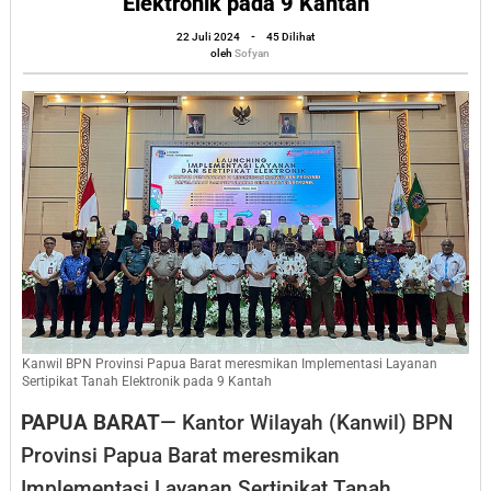
Elektronik pada 9 Kantah
Resmikan
oleh
22 Juli 2024
-
45 Dilihat
Implementasi
Sofyan
oleh
Sofyan
Layanan
Sertipikat
Tanah
Elektronik
pada
9
Kantah
Kanwil BPN Provinsi Papua Barat meresmikan Implementasi Layanan
Sertipikat Tanah Elektronik pada 9 Kantah
PAPUA BARAT
— Kantor Wilayah (Kanwil) BPN
Provinsi Papua Barat meresmikan
Implementasi Layanan Sertipikat Tanah