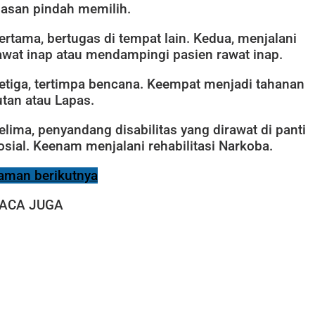
lasan pindah memilih.
ertama, bertugas di tempat lain. Kedua, menjalani
awat inap atau mendampingi pasien rawat inap.
etiga, tertimpa bencana. Keempat menjadi tahanan
utan atau Lapas.
elima, penyandang disabilitas yang dirawat di panti
osial. Keenam menjalani rehabilitasi Narkoba.
aman berikutnya
ACA JUGA