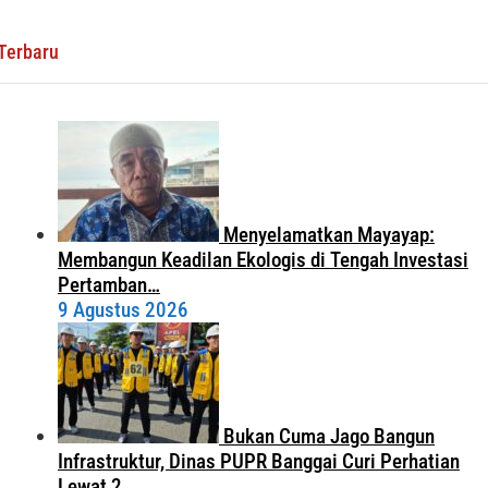
Terbaru
Menyelamatkan Mayayap:
Membangun Keadilan Ekologis di Tengah Investasi
Pertamban…
9 Agustus 2026
Bukan Cuma Jago Bangun
Infrastruktur, Dinas PUPR Banggai Curi Perhatian
Lewat 2 …