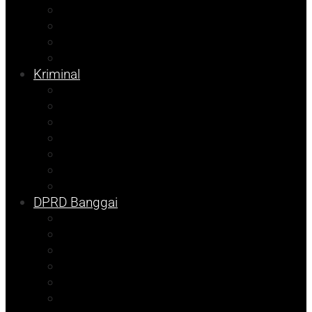
Kesehatan
Pemilu 2024
Pilkada 2024
Parpol
Kriminal
Ekonomi
Balut
Bangkep
Info Dispora
Pilkada
Kolom Syarif
Tojo Unauna
DPRD Banggai
DKISP
Prokopim
Info Disdikbud
Kampus
Info Mining KFM
Sulteng