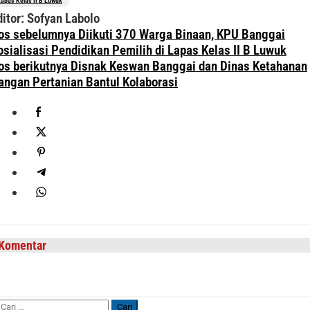
Lapas Kelas II B Luwuk
ditor: Sofyan Labolo
avigasi
os sebelumnya
Diikuti 370 Warga Binaan, KPU Banggai
os
osialisasi Pendidikan Pemilih di Lapas Kelas II B Luwuk
os berikutnya
Disnak Keswan Banggai dan Dinas Ketahanan
angan Pertanian Bantul Kolaborasi
Komentar
Cari