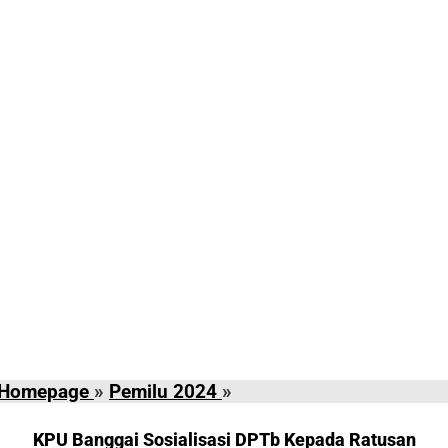
KPU
Homepage
»
Pemilu 2024
»
Banggai
Sosialisasi
KPU Banggai Sosialisasi DPTb Kepada Ratusan