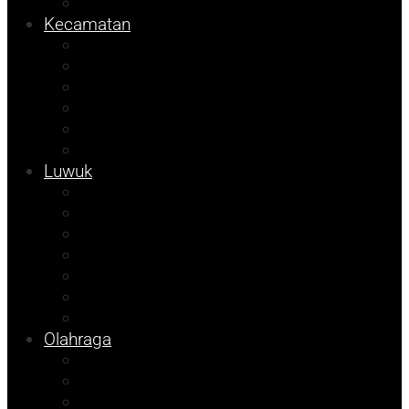
Pemilu
Kecamatan
Sosok
Foto Bicara
Info Dinsos
Info JOB Tomori
Info PUPR
Tekno
Luwuk
Opini
Agenda Andhika
Kolom Cudy
Porkab 2025
Video
Tips
Info Bapenda
Olahraga
Pendidikan
Kolom Herdi
Kolom Muhadam