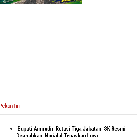
Pekan Ini
Bupati Amirudin Rotasi Tiga Jabatan: SK Resmi
Diserahkan, Nurjalal Tegaskan Loya…