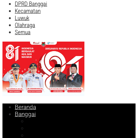
DPRD Banggai
Kecamatan
Luwuk
Olahraga
Semua
Beranda
Banggai
Religi
Internasional
Nasional