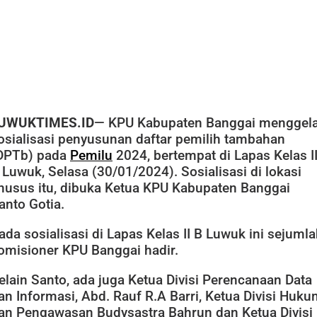
UWUKTIMES.ID
— KPU Kabupaten Banggai menggel
osialisasi penyusunan daftar pemilih tambahan
DPTb) pada
Pemilu
2024, bertempat di Lapas Kelas I
 Luwuk, Selasa (30/01/2024). Sosialisasi di lokasi
husus itu, dibuka Ketua KPU Kabupaten Banggai
anto Gotia.
ada sosialisasi di Lapas Kelas II B Luwuk ini sejuml
omisioner KPU Banggai hadir.
elain Santo, ada juga Ketua Divisi Perencanaan Data
an Informasi, Abd. Rauf R.A Barri, Ketua Divisi Huk
an Pengawasan Budysastra Bahrun dan Ketua Divisi