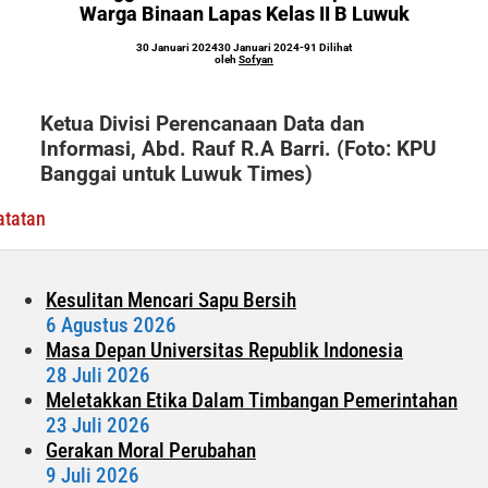
DPTb
Warga Binaan Lapas Kelas II B Luwuk
Kepada
oleh
30 Januari 2024
30 Januari 2024
-
91 Dilihat
Ratusan
Sofyan
oleh
Sofyan
Warga
Binaan
Ketua Divisi Perencanaan Data dan
Lapas
Informasi, Abd. Rauf R.A Barri. (Foto: KPU
Kelas
Banggai untuk Luwuk Times)
II
B
atatan
Luwuk
Kesulitan Mencari Sapu Bersih
6 Agustus 2026
Masa Depan Universitas Republik Indonesia
28 Juli 2026
Meletakkan Etika Dalam Timbangan Pemerintahan
23 Juli 2026
Gerakan Moral Perubahan
9 Juli 2026