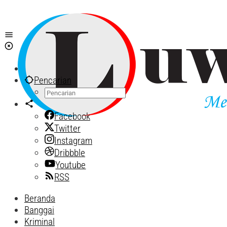
Lewati
ke
konten
Pencarian
Facebook
Twitter
Instagram
Dribbble
Youtube
RSS
Beranda
Banggai
Kriminal