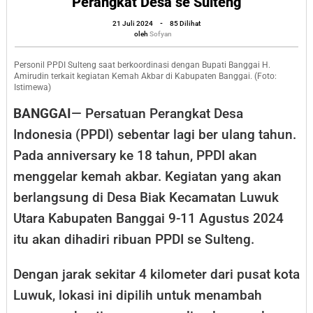
Perangkat Desa se Sulteng
Dipusatkan
oleh
21 Juli 2024
-
85 Dilihat
di
Sofyan
oleh
Sofyan
Kabupaten
Banggai,
Personil PPDI Sulteng saat berkoordinasi dengan Bupati Banggai H.
Amirudin terkait kegiatan Kemah Akbar di Kabupaten Banggai. (Foto:
Kemah
Istimewa)
Akbar
BANGGAI
— Persatuan Perangkat Desa
Bakal
Indonesia (PPDI) sebentar lagi ber ulang tahun.
Diikuti
Pada anniversary ke 18 tahun, PPDI akan
Ribuan
menggelar kemah akbar. Kegiatan yang akan
Perangkat
berlangsung di Desa Biak Kecamatan Luwuk
Desa
Utara Kabupaten Banggai 9-11 Agustus 2024
se
itu akan dihadiri ribuan PPDI se Sulteng.
Sulteng
Dengan jarak sekitar 4 kilometer dari pusat kota
Luwuk, lokasi ini dipilih untuk menambah