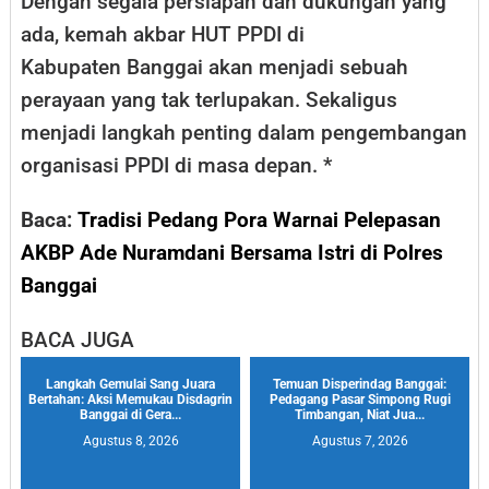
Dengan segala persiapan dan dukungan yang
ada, kemah akbar HUT PPDI di
Kabupaten Banggai akan menjadi sebuah
perayaan yang tak terlupakan. Sekaligus
menjadi langkah penting dalam pengembangan
organisasi PPDI di masa depan. *
Baca:
Tradisi Pedang Pora Warnai Pelepasan
AKBP Ade Nuramdani Bersama Istri di Polres
Banggai
BACA JUGA
Langkah Gemulai Sang Juara
Temuan Disperindag Banggai:
Bertahan: Aksi Memukau Disdagrin
Pedagang Pasar Simpong Rugi
Banggai di Gera...
Timbangan, Niat Jua...
Agustus 8, 2026
Agustus 7, 2026