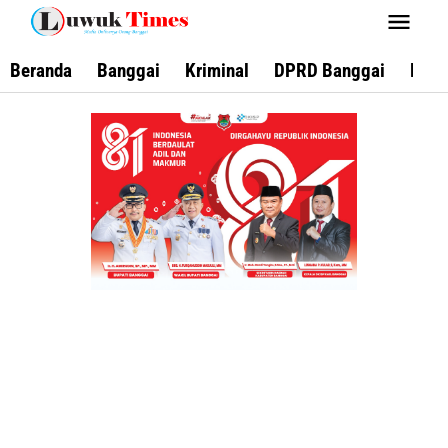
Lewati
ke
konten
Beranda
Banggai
Kriminal
DPRD Banggai
Keca