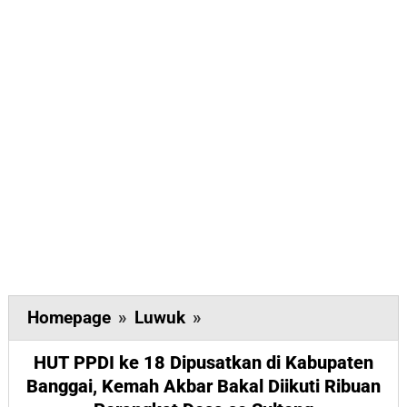
HUT
Homepage
»
Luwuk
»
PPDI
HUT PPDI ke 18 Dipusatkan di Kabupaten
ke
Banggai, Kemah Akbar Bakal Diikuti Ribuan
18