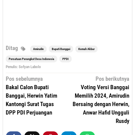
Ditag
Amirudin
Bupati Banggai
Kemah Akbar
Persatuan Perangkat Desa Indonesia
PPDI
Penulis: Sofyan Labolo
Navigasi
Pos sebelumnya
Pos berikutnya
pos
Bakal Calon Bupati
Voting Versi Banggai
Banggai, Herwin Yatim
Memilih 2024, Amirudin
Kantongi Surat Tugas
Bersaing dengan Herwin,
DPP PDI Perjuangan
Anwar Hafid Ungguli
Rusdy