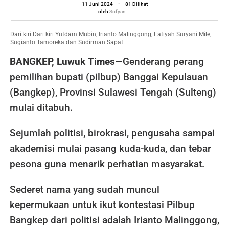
oleh
Minus
11 Juni 2024
-
81 Dilihat
Sofyan
oleh
Sofyan
Rekomendasi
Dari kiri Dari kiri Yutdam Mubin, Irianto Malinggong, Fatiyah Suryani Mile,
Sugianto Tamoreka dan Sudirman Sapat
BANGKEP, Luwuk Times
—Genderang perang
pemilihan bupati (pilbup) Banggai Kepulauan
(Bangkep), Provinsi Sulawesi Tengah (Sulteng)
mulai ditabuh.
Sejumlah politisi, birokrasi, pengusaha sampai
akademisi mulai pasang kuda-kuda, dan tebar
pesona guna menarik perhatian masyarakat.
Sederet nama yang sudah muncul
kepermukaan untuk ikut kontestasi Pilbup
Bangkep dari politisi adalah Irianto Malinggong,