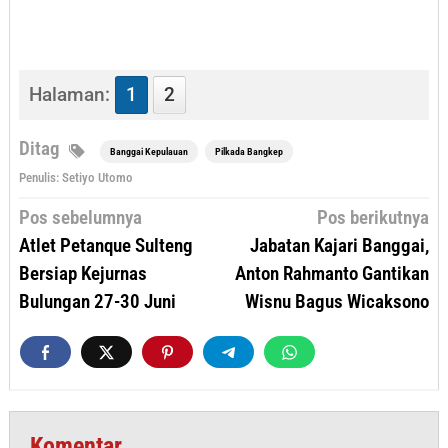
Halaman:
1
2
Ditag
Banggai Kepulauan
Pilkada Bangkep
Penulis: Setiyo Utomo
Navigasi
Pos sebelumnya
Pos berikutnya
pos
Atlet Petanque Sulteng
Jabatan Kajari Banggai,
Bersiap Kejurnas
Anton Rahmanto Gantikan
Bulungan 27-30 Juni
Wisnu Bagus Wicaksono
Komentar