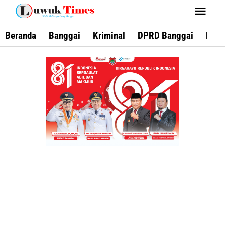
Lewati
ke
konten
Beranda
Banggai
Kriminal
DPRD Banggai
Keca