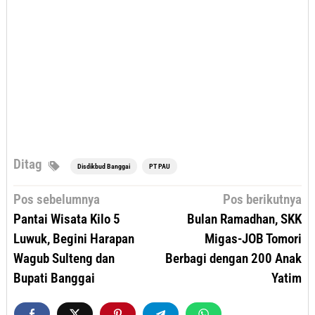
Ditag
Disdikbud Banggai
PT PAU
Navigasi
Pos sebelumnya
Pos berikutnya
pos
Pantai Wisata Kilo 5
Bulan Ramadhan, SKK
Luwuk, Begini Harapan
Migas-JOB Tomori
Wagub Sulteng dan
Berbagi dengan 200 Anak
Bupati Banggai
Yatim