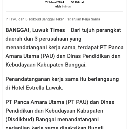
oleh
Banggai
27 Maret 2024
-
51 Dilihat
Sofyan
oleh
Sofyan
Teken
Perjanjian
PT PAU dan Disdikbud Banggai Teken Perjanjian Kerja Sama
Kerja
BANGGAI, Luwuk Times
— Dari tujuh perangkat
Sama
daerah dan 3 perusahaan yang
menandatangani kerja sama, terdapat PT Panca
Amara Utama (PAU) dan Dinas Pendidikan dan
Kebudayaan Kabupaten Banggai.
Penandatanganan kerja sama itu berlangsung
di Hotel Estrella Luwuk.
PT Panca Amara Utama (PT PAU) dan Dinas
Pendidikan dan Kebudayaan Kabupaten
(Disdikbud) Banggai menandatangani
perjanjian kerja sama disaksikan Bupati