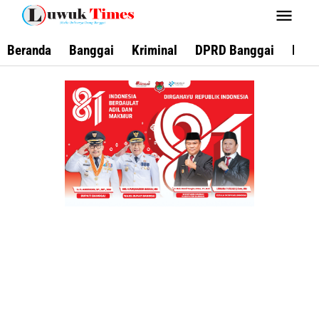
Lewati
ke
konten
Beranda
Banggai
Kriminal
DPRD Banggai
Keca