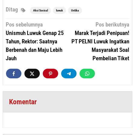
Ditag
Aksi Sosisal
luwuk
Untika
Navigasi
Pos sebelumnya
Pos berikutnya
pos
Unismuh Luwuk Genap 25
Marak Terjadi Penipuan!
Tahun, Rektor: Saatnya
PT PELNI Luwuk Ingatkan
Berbenah dan Maju Lebih
Masyarakat Soal
Jauh
Pembelian Tiket
Komentar