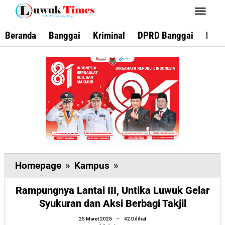
Lewati
ke
konten
Beranda
Banggai
Kriminal
DPRD Banggai
Keca
Rampungnya
Homepage
»
Kampus
»
Lantai
Rampungnya Lantai III, Untika Luwuk Gelar
III,
Syukuran dan Aksi Berbagi Takjil
Untika
oleh
Luwuk
25 Maret 2025
-
42 Dilihat