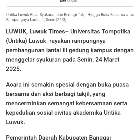
Sofyan
oleh
Sofyan
Gelar
Syukuran
Untika Luwuk Gelar Syukuran dan Berbagi Takjil Hingga Buka Bersama atas
Rampungnya Lantai III, Senin [24/3]
dan
LUWUK, Luwuk Times
– Universitas Tompotika
Aksi
(Untika) Luwuk rayakan rampungnya
Berbagi
pembangunan lantai III gedung kampus dengan
Takjil
menggelar syukuran pada Senin, 24 Maret
2025.
Acara ini semakin spesial dengan buka puasa
bersama dan aksi berbagi takjil, yang
mencerminkan semangat kebersamaan serta
kepedulian sosial civitas akademika Untika
Luwuk.
Pemerintah Daerah Kabupaten Banggai