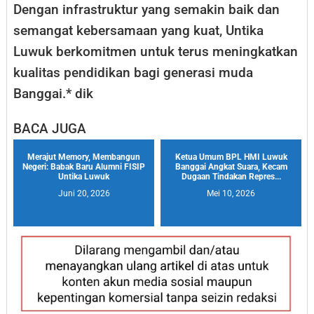
Dengan infrastruktur yang semakin baik dan
semangat kebersamaan yang kuat, Untika
Luwuk berkomitmen untuk terus meningkatkan
kualitas pendidikan bagi generasi muda
Banggai.* dik
BACA JUGA
Merajut Memory, Membangun
Ketua Umum BPL HMI Luwuk
Negeri: Babak Baru Alumni FISIP
Banggai Angkat Suara, Kecam
Untika Luwuk
Dugaan Tindakan Repres...
Juni 20, 2026
Mei 10, 2026